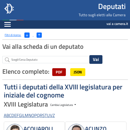
Deputati, Camera dei Deputati -
Navigazione pagine di servizio
Salta al contenuto principale
Salta al menu di navigazione
Fine pagina
Salta al contenuto principale
Salta al menu di navigazione
Vai a inizio pagina
Deputati
Tutto sugli eletti alla Camera
Espandi
vai a camera.it
Ricerca
(Apri/Chiudi filtri)
Filtri di ricerca
Vai alla scheda di un deputato
Abstract
Elenco completo:
PDF
JSON
Tutti i deputati della XVIII legislatura per
iniziale del cognome
XVIII Legislatura
Cambia Legislatura
A
B
C
D
E
F
G
I
L
M
N
O
P
Q
R
S
T
U
V
Z
ACQUAROLI
ACUNZO