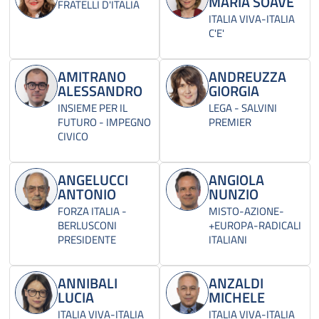
MARIA SOAVE
FRATELLI D'ITALIA
ITALIA VIVA-ITALIA
C'E'
AMITRANO
ANDREUZZA
ALESSANDRO
GIORGIA
INSIEME PER IL
LEGA - SALVINI
FUTURO - IMPEGNO
PREMIER
CIVICO
ANGELUCCI
ANGIOLA
ANTONIO
NUNZIO
FORZA ITALIA -
MISTO-AZIONE-
BERLUSCONI
+EUROPA-RADICALI
PRESIDENTE
ITALIANI
ANNIBALI
ANZALDI
LUCIA
MICHELE
ITALIA VIVA-ITALIA
ITALIA VIVA-ITALIA