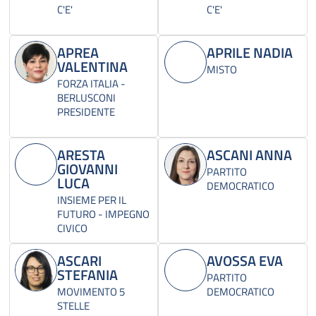
C'E'
C'E'
APREA
APRILE NADIA
VALENTINA
MISTO
FORZA ITALIA -
BERLUSCONI
PRESIDENTE
ARESTA
ASCANI ANNA
GIOVANNI
PARTITO
LUCA
DEMOCRATICO
INSIEME PER IL
FUTURO - IMPEGNO
CIVICO
ASCARI
AVOSSA EVA
STEFANIA
PARTITO
MOVIMENTO 5
DEMOCRATICO
STELLE