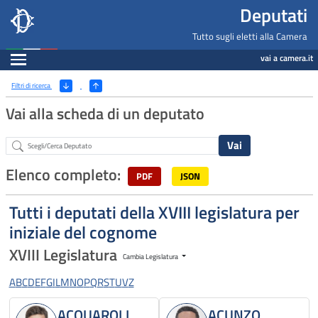
Deputati, Camera dei Deputati -
Navigazione pagine di servizio
Salta al contenuto principale
Salta al menu di navigazione
Fine pagina
Salta al contenuto principale
Salta al menu di navigazione
Vai a inizio pagina
Deputati
Tutto sugli eletti alla Camera
Espandi
vai a camera.it
Ricerca
(Apri/Chiudi filtri)
Filtri di ricerca
Vai alla scheda di un deputato
Abstract
Elenco completo:
PDF
JSON
Tutti i deputati della XVIII legislatura per
iniziale del cognome
XVIII Legislatura
Cambia Legislatura
A
B
C
D
E
F
G
I
L
M
N
O
P
Q
R
S
T
U
V
Z
ACQUAROLI
ACUNZO