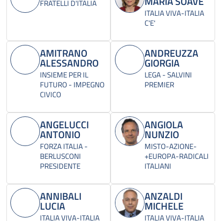
MARIA SOAVE
FRATELLI D'ITALIA
ITALIA VIVA-ITALIA
C'E'
AMITRANO
ANDREUZZA
ALESSANDRO
GIORGIA
INSIEME PER IL
LEGA - SALVINI
FUTURO - IMPEGNO
PREMIER
CIVICO
ANGELUCCI
ANGIOLA
ANTONIO
NUNZIO
FORZA ITALIA -
MISTO-AZIONE-
BERLUSCONI
+EUROPA-RADICALI
PRESIDENTE
ITALIANI
ANNIBALI
ANZALDI
LUCIA
MICHELE
ITALIA VIVA-ITALIA
ITALIA VIVA-ITALIA