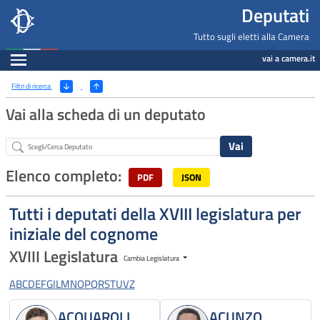
Deputati, Camera dei Deputati -
Navigazione pagine di servizio
Salta al contenuto principale
Salta al menu di navigazione
Fine pagina
Salta al contenuto principale
Salta al menu di navigazione
Vai a inizio pagina
Deputati
Tutto sugli eletti alla Camera
Espandi
vai a camera.it
Ricerca
(Apri/Chiudi filtri)
Filtri di ricerca
Vai alla scheda di un deputato
Abstract
Elenco completo:
PDF
JSON
Tutti i deputati della XVIII legislatura per
iniziale del cognome
XVIII Legislatura
Cambia Legislatura
A
B
C
D
E
F
G
I
L
M
N
O
P
Q
R
S
T
U
V
Z
ACQUAROLI
ACUNZO