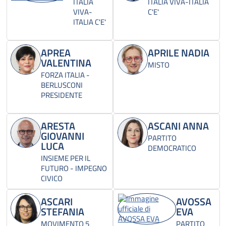
ITALIA
ITALIA VIVA-ITALIA
VIVA-
C'E'
ITALIA C'E'
APREA
APRILE NADIA
VALENTINA
MISTO
FORZA ITALIA -
BERLUSCONI
PRESIDENTE
ARESTA
ASCANI ANNA
GIOVANNI
PARTITO
LUCA
DEMOCRATICO
INSIEME PER IL
FUTURO - IMPEGNO
CIVICO
ASCARI
AVOSSA
STEFANIA
EVA
MOVIMENTO 5
PARTITO