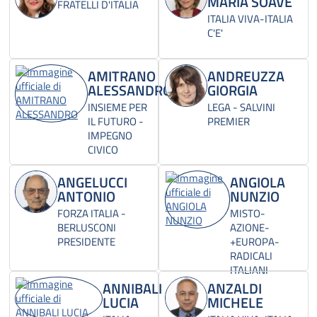
MARIA SOAVE
FRATELLI D'ITALIA
ITALIA VIVA-ITALIA
C'E'
AMITRANO
ANDREUZZA
ALESSANDRO
GIORGIA
INSIEME PER
LEGA - SALVINI
IL FUTURO -
PREMIER
IMPEGNO
CIVICO
ANGELUCCI
ANGIOLA
ANTONIO
NUNZIO
FORZA ITALIA -
MISTO-
BERLUSCONI
AZIONE-
PRESIDENTE
+EUROPA-
RADICALI
ITALIANI
ANNIBALI
ANZALDI
LUCIA
MICHELE