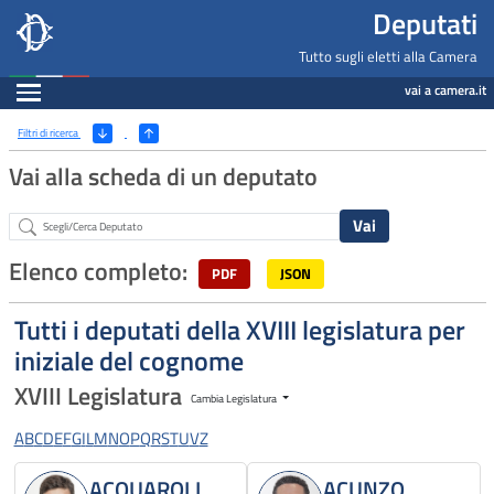
Deputati, Camera dei Deputati -
Navigazione pagine di servizio
Salta al contenuto principale
Salta al menu di navigazione
Fine pagina
Salta al contenuto principale
Salta al menu di navigazione
Vai a inizio pagina
Deputati
Tutto sugli eletti alla Camera
Espandi
vai a camera.it
Ricerca
(Apri/Chiudi filtri)
Filtri di ricerca
Vai alla scheda di un deputato
Abstract
Elenco completo:
PDF
JSON
Tutti i deputati della XVIII legislatura per
iniziale del cognome
XVIII Legislatura
Cambia Legislatura
A
B
C
D
E
F
G
I
L
M
N
O
P
Q
R
S
T
U
V
Z
ACQUAROLI
ACUNZO