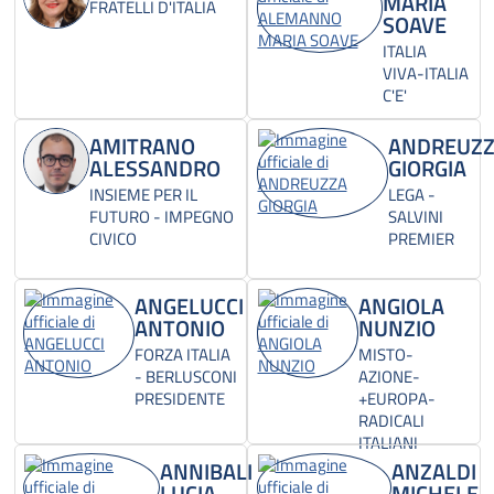
MARIA
FRATELLI D'ITALIA
SOAVE
ITALIA
VIVA-ITALIA
C'E'
AMITRANO
ANDREUZ
ALESSANDRO
GIORGIA
INSIEME PER IL
LEGA -
FUTURO - IMPEGNO
SALVINI
CIVICO
PREMIER
ANGELUCCI
ANGIOLA
ANTONIO
NUNZIO
FORZA ITALIA
MISTO-
- BERLUSCONI
AZIONE-
PRESIDENTE
+EUROPA-
RADICALI
ITALIANI
ANNIBALI
ANZALDI
LUCIA
MICHELE