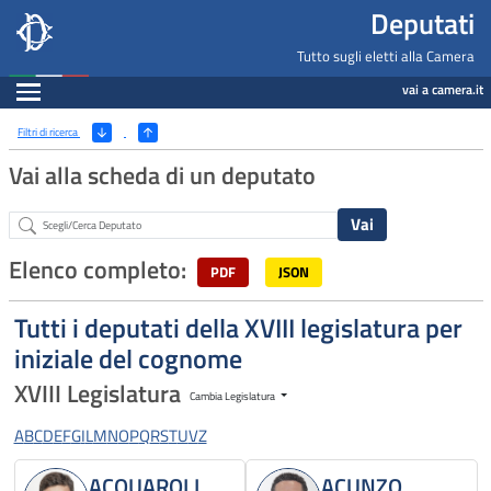
Deputati, Camera dei Deputati -
Navigazione pagine di servizio
Salta al contenuto principale
Salta al menu di navigazione
Fine pagina
Salta al contenuto principale
Salta al menu di navigazione
Vai a inizio pagina
Deputati
Tutto sugli eletti alla Camera
Espandi
vai a camera.it
Ricerca
(Apri/Chiudi filtri)
Filtri di ricerca
Vai alla scheda di un deputato
Abstract
Elenco completo:
PDF
JSON
Tutti i deputati della XVIII legislatura per
iniziale del cognome
XVIII Legislatura
Cambia Legislatura
A
B
C
D
E
F
G
I
L
M
N
O
P
Q
R
S
T
U
V
Z
ACQUAROLI
ACUNZO