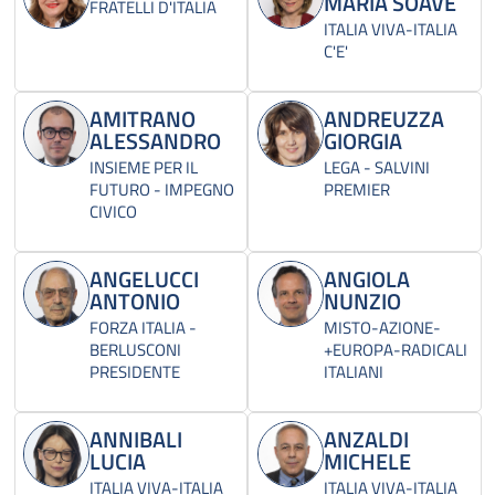
MARIA SOAVE
FRATELLI D'ITALIA
ITALIA VIVA-ITALIA
C'E'
AMITRANO
ANDREUZZA
ALESSANDRO
GIORGIA
INSIEME PER IL
LEGA - SALVINI
FUTURO - IMPEGNO
PREMIER
CIVICO
ANGELUCCI
ANGIOLA
ANTONIO
NUNZIO
FORZA ITALIA -
MISTO-AZIONE-
BERLUSCONI
+EUROPA-RADICALI
PRESIDENTE
ITALIANI
ANNIBALI
ANZALDI
LUCIA
MICHELE
ITALIA VIVA-ITALIA
ITALIA VIVA-ITALIA