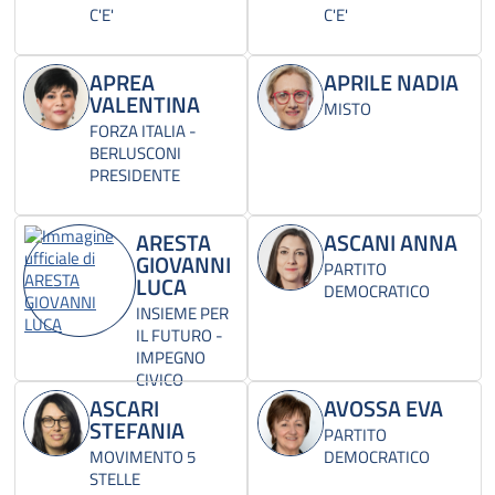
C'E'
C'E'
APREA
APRILE NADIA
VALENTINA
MISTO
FORZA ITALIA -
BERLUSCONI
PRESIDENTE
ARESTA
ASCANI ANNA
GIOVANNI
PARTITO
LUCA
DEMOCRATICO
INSIEME PER
IL FUTURO -
IMPEGNO
CIVICO
ASCARI
AVOSSA EVA
STEFANIA
PARTITO
MOVIMENTO 5
DEMOCRATICO
STELLE