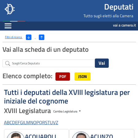
Deputati, Camera dei Deputati -
Navigazione pagine di servizio
Salta al contenuto principale
Salta al menu di navigazione
Fine pagina
Salta al contenuto principale
Salta al menu di navigazione
Vai a inizio pagina
Deputati
Tutto sugli eletti alla Camera
Espandi
vai a camera.it
Ricerca
(Apri/Chiudi filtri)
Filtri di ricerca
Vai alla scheda di un deputato
Abstract
Elenco completo:
PDF
JSON
Tutti i deputati della XVIII legislatura per
iniziale del cognome
XVIII Legislatura
Cambia Legislatura
A
B
C
D
E
F
G
I
L
M
N
O
P
Q
R
S
T
U
V
Z
ACQUAROLI
ACUNZO