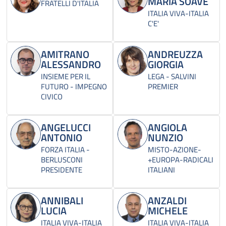
MARIA SOAVE
FRATELLI D'ITALIA
ITALIA VIVA-ITALIA
C'E'
AMITRANO
ANDREUZZA
ALESSANDRO
GIORGIA
INSIEME PER IL
LEGA - SALVINI
FUTURO - IMPEGNO
PREMIER
CIVICO
ANGELUCCI
ANGIOLA
ANTONIO
NUNZIO
FORZA ITALIA -
MISTO-AZIONE-
BERLUSCONI
+EUROPA-RADICALI
PRESIDENTE
ITALIANI
ANNIBALI
ANZALDI
LUCIA
MICHELE
ITALIA VIVA-ITALIA
ITALIA VIVA-ITALIA