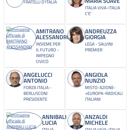
MARIA SOAVE
FRATELLI D'ITALIA
ITALIA VIVA-ITALIA
C'E'
AMITRANO
ANDREUZZA
ALESSANDRO
GIORGIA
INSIEME PER
LEGA - SALVINI
IL FUTURO -
PREMIER
IMPEGNO
CIVICO
ANGELUCCI
ANGIOLA
ANTONIO
NUNZIO
FORZA ITALIA -
MISTO-AZIONE-
BERLUSCONI
+EUROPA-RADICALI
PRESIDENTE
ITALIANI
ANNIBALI
ANZALDI
LUCIA
MICHELE
ITALIA
ITALIA VIVA-ITALIA