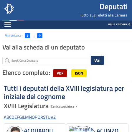
Deputati, Camera dei Deputati -
Navigazione pagine di servizio
Salta al contenuto principale
Salta al menu di navigazione
Fine pagina
Salta al contenuto principale
Salta al menu di navigazione
Vai a inizio pagina
Deputati
Tutto sugli eletti alla Camera
Espandi
vai a camera.it
Ricerca
(Apri/Chiudi filtri)
Filtri di ricerca
Vai alla scheda di un deputato
Abstract
Elenco completo:
PDF
JSON
Tutti i deputati della XVIII legislatura per
iniziale del cognome
XVIII Legislatura
Cambia Legislatura
A
B
C
D
E
F
G
I
L
M
N
O
P
Q
R
S
T
U
V
Z
ACQUAROLI
ACUNZO