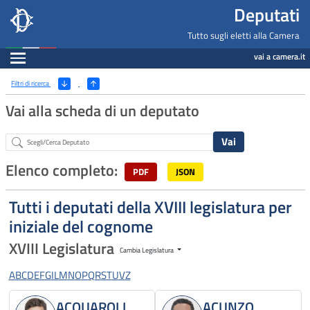
Deputati, Camera dei Deputati -
Navigazione pagine di servizio
Salta al contenuto principale
Salta al menu di navigazione
Fine pagina
Salta al contenuto principale
Salta al menu di navigazione
Vai a inizio pagina
Deputati
Tutto sugli eletti alla Camera
Espandi
vai a camera.it
Ricerca
(Apri/Chiudi filtri)
Filtri di ricerca
Vai alla scheda di un deputato
Abstract
Elenco completo:
PDF
JSON
Tutti i deputati della XVIII legislatura per
iniziale del cognome
XVIII Legislatura
Cambia Legislatura
A
B
C
D
E
F
G
I
L
M
N
O
P
Q
R
S
T
U
V
Z
ACQUAROLI
ACUNZO