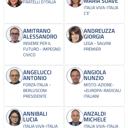
MARIA SOAVE
FRATELLI D'ITALIA
ITALIA VIVA-ITALIA
C'E'
AMITRANO
ANDREUZZA
ALESSANDRO
GIORGIA
INSIEME PER IL
LEGA - SALVINI
FUTURO - IMPEGNO
PREMIER
CIVICO
ANGELUCCI
ANGIOLA
ANTONIO
NUNZIO
FORZA ITALIA -
MISTO-AZIONE-
BERLUSCONI
+EUROPA-RADICALI
PRESIDENTE
ITALIANI
ANNIBALI
ANZALDI
LUCIA
MICHELE
ITALIA VIVA-ITALIA
ITALIA VIVA-ITALIA