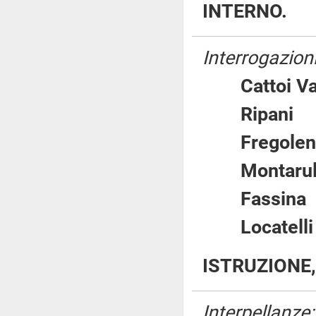
INTERNO.
Interrogazioni
Cattoi 
Ripan
Fregol
Montar
Fassi
Locate
ISTRUZIONE,
Interpellanze: