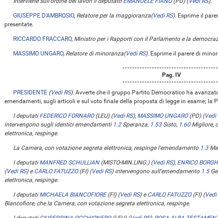
Interviene sull'ordine dei lavori il deputato
EMANUELE FIANO
(PD)
(
Vedi RS
)
.
GIUSEPPE D'AMBROSIO
,
Relatore per la maggioranza
(
Vedi RS
)
. Esprime il par
presentate.
RICCARDO FRACCARO
,
Ministro per i Rapporti con il Parlamento e la democraz
MASSIMO UNGARO
,
Relatore di minoranza
(
Vedi RS
)
. Esprime il parere di min
Pag. IV
PRESIDENTE
(
Vedi RS
)
. Avverte che il gruppo Partito Democratico ha avanzato 
emendamenti, sugli articoli e sul voto finale della proposta di legge in esame; la P
I deputati
FEDERICO FORNARO
(LEU)
(
Vedi RS
)
,
MASSIMO UNGARO
(PD)
(
Vedi
intervengono sugli identici emendamenti
1.2
Speranza,
1.53
Sisto,
1.60
Migliore, 
elettronica, respinge.
La Camera, con votazione segreta elettronica, respinge l'emendamento
1.3
Mag
I deputati
MANFRED SCHULLIAN
(MISTO-MIN.LING.)
(
Vedi RS
)
,
ENRICO BORGH
(
Vedi RS
)
e
CARLO FATUZZO
(FI)
(
Vedi RS
)
intervengono sull'emendamento
1.5
Geb
elettronica, respinge.
I deputati
MICHAELA BIANCOFIORE
(FI)
(
Vedi RS
)
e
CARLO FATUZZO
(FI)
(
Vedi
Biancofiore, che la Camera, con votazione segreta elettronica, respinge.