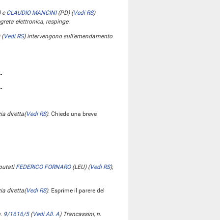
)
e
CLAUDIO MANCINI
(PD)
(
Vedi RS
)
reta elettronica, respinge.
)
(
Vedi RS
)
intervengono sull'emendamento
ia diretta
(
Vedi RS
)
. Chiede una breve
eputati
FEDERICO FORNARO
(LEU)
(
Vedi RS
)
,
ia diretta
(
Vedi RS
)
. Esprime il parere del
n.
9/1616/5
(
Vedi All. A
)
Trancassini, n.