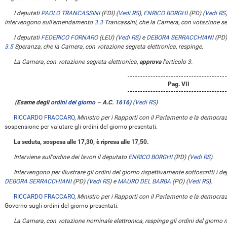
I deputati
PAOLO TRANCASSINI
(FDI)
(
Vedi RS
)
,
ENRICO BORGHI
(PD)
(
Vedi RS
intervengono sull'emendamento
3.3
Trancassini, che la Camera, con votazione seg
I deputati
FEDERICO FORNARO
(LEU)
(
Vedi RS
)
e
DEBORA SERRACCHIANI
(PD
3.5
Speranza, che la Camera, con votazione segreta elettronica, respinge.
La Camera, con votazione segreta elettronica,
approva
l'articolo 3.
Pag. VII
(Esame degli
ordini del giorno
– A.C.
1616
)
(
Vedi RS
)
RICCARDO FRACCARO
,
Ministro per i Rapporti con il Parlamento e la democraz
sospensione per valutare gli ordini del giorno presentati.
La seduta, sospesa alle 17,30, è ripresa alle 17,50.
Interviene sull'ordine dei lavori il deputato
ENRICO BORGHI
(PD)
(
Vedi RS
)
.
Intervengono per illustrare gli ordini del giorno rispettivamente sottoscritti i d
DEBORA SERRACCHIANI
(PD)
(
Vedi RS
)
e
MAURO DEL BARBA
(PD)
(
Vedi RS
)
.
RICCARDO FRACCARO
,
Ministro per i Rapporti con il Parlamento e la democraz
Governo sugli ordini del giorno presentati.
La Camera, con votazione nominale elettronica, respinge gli ordini del giorno 