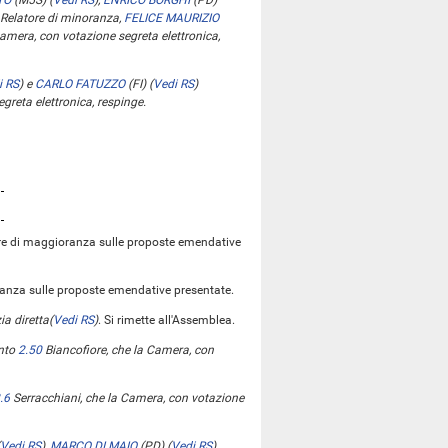
TO
(M5S)
(
Vedi RS
)
,
ENRICO BORGHI
(PD)
, Relatore di minoranza,
FELICE MAURIZIO
mera, con votazione segreta elettronica,
i RS
)
e
CARLO FATUZZO
(FI)
(
Vedi RS
)
greta elettronica, respinge.
ere di maggioranza sulle proposte emendative
oranza sulle proposte emendative presentate.
ia diretta
(
Vedi RS
)
. Si rimette all'Assemblea.
ento
2.50
Biancofiore, che la Camera, con
.6
Serracchiani, che la Camera, con votazione
Vedi RS
)
,
MARCO DI MAIO
(PD)
(
Vedi RS
)
,