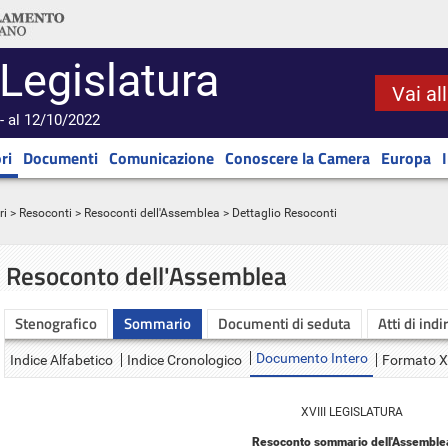
 Legislatura
Vai al
- al 12/10/2022
ri
Documenti
Comunicazione
Conoscere la Camera
Europa
ri
>
Resoconti
>
Resoconti dell'Assemblea
> Dettaglio Resoconti
Resoconto dell'Assemblea
Stenografico
Sommario
Documenti di seduta
Atti di indi
Documento Intero
Indice Alfabetico
Indice Cronologico
Formato 
XVIII LEGISLATURA
Resoconto sommario dell'Assemble