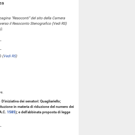
019
 pagina “Resoconti” del sito della Camera
 verso il Resoconto Stenografico (Vedi RS)
).
O
(
Vedi RS
)
e.
'iniziativa dei senatori: Quagliariello;
tituzione in materia di riduzione del numero dei
(A.C.
1585
); e dell'abbinata proposta di legge