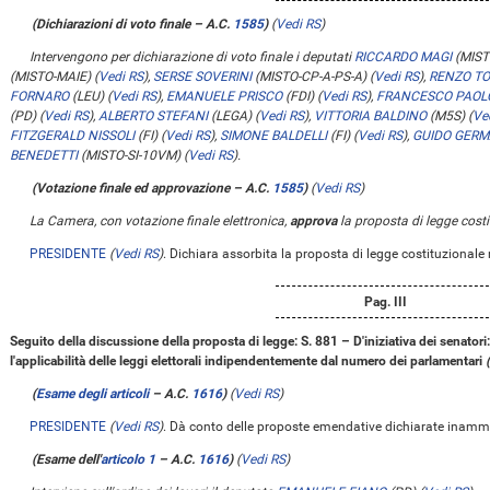
(Dichiarazioni di voto finale – A.C.
1585
)
(
Vedi RS
)
Intervengono per dichiarazione di voto finale i deputati
RICCARDO MAGI
(MIST
(MISTO-MAIE)
(
Vedi RS
)
,
SERSE SOVERINI
(MISTO-CP-A-PS-A)
(
Vedi RS
)
,
RENZO T
FORNARO
(LEU)
(
Vedi RS
)
,
EMANUELE PRISCO
(FDI)
(
Vedi RS
)
,
FRANCESCO PAOLO
(PD)
(
Vedi RS
)
,
ALBERTO STEFANI
(LEGA)
(
Vedi RS
)
,
VITTORIA BALDINO
(M5S)
(
Ve
FITZGERALD NISSOLI
(FI)
(
Vedi RS
)
,
SIMONE BALDELLI
(FI)
(
Vedi RS
)
,
GUIDO GERM
BENEDETTI
(MISTO-SI-10VM)
(
Vedi RS
)
.
(Votazione finale ed approvazione – A.C.
1585
)
(
Vedi RS
)
La Camera, con votazione finale elettronica,
approva
la proposta di legge cost
PRESIDENTE
(
Vedi RS
)
. Dichiara assorbita la proposta di legge costituzionale
Pag. III
Seguito della discussione della proposta di legge: S. 881 – D'iniziativa dei senatori: 
l'applicabilità delle leggi elettorali indipendentemente dal numero dei parlamentari
(
Esame degli articoli
– A.C.
1616
)
(
Vedi RS
)
PRESIDENTE
(
Vedi RS
)
. Dà conto delle proposte emendative dichiarate inammis
(Esame dell'
articolo 1
– A.C.
1616
)
(
Vedi RS
)