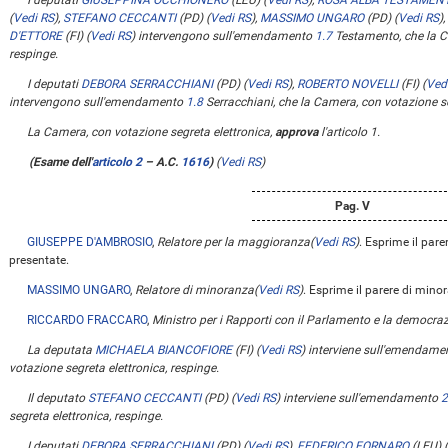
I deputati
GIUSEPPINA OCCHIONERO
(LEU)
(
Vedi RS
)
,
ROSA ALBA TESTAMEN
(
Vedi RS
)
,
STEFANO CECCANTI
(PD)
(
Vedi RS
)
,
MASSIMO UNGARO
(PD)
(
Vedi RS
)
D'ETTORE
(FI)
(
Vedi RS
)
intervengono sull'emendamento
1.7
Testamento, che la Ca
respinge.
I deputati
DEBORA SERRACCHIANI
(PD)
(
Vedi RS
)
,
ROBERTO NOVELLI
(FI)
(
Ved
intervengono sull'emendamento
1.8
Serracchiani, che la Camera, con votazione se
La Camera, con votazione segreta elettronica,
approva
l'articolo 1.
(Esame dell'
articolo 2
– A.C.
1616
)
(
Vedi RS
)
Pag. V
GIUSEPPE D'AMBROSIO
,
Relatore per la maggioranza
(
Vedi RS
)
. Esprime il par
presentate.
MASSIMO UNGARO
,
Relatore di minoranza
(
Vedi RS
)
. Esprime il parere di min
RICCARDO FRACCARO
,
Ministro per i Rapporti con il Parlamento e la democraz
La deputata
MICHAELA BIANCOFIORE
(FI)
(
Vedi RS
)
interviene sull'emendam
votazione segreta elettronica, respinge.
Il deputato
STEFANO CECCANTI
(PD)
(
Vedi RS
)
interviene sull'emendamento
2
segreta elettronica, respinge.
I deputati
DEBORA SERRACCHIANI
(PD)
(
Vedi RS
)
,
FEDERICO FORNARO
(LEU)
(