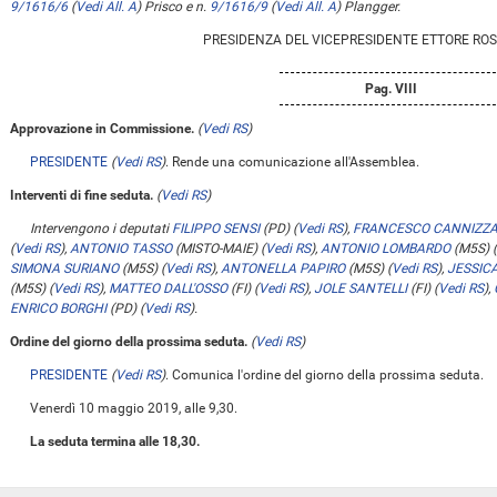
9/1616/6
(
Vedi All. A
)
Prisco e n.
9/1616/9
(
Vedi All. A
)
Plangger.
PRESIDENZA DEL VICEPRESIDENTE ETTORE RO
Pag. VIII
Approvazione in Commissione.
(
Vedi RS
)
PRESIDENTE
(
Vedi RS
)
. Rende una comunicazione all'Assemblea.
Interventi di fine seduta.
(
Vedi RS
)
Intervengono i deputati
FILIPPO SENSI
(PD)
(
Vedi RS
)
,
FRANCESCO CANNIZZ
(
Vedi RS
)
,
ANTONIO TASSO
(MISTO-MAIE)
(
Vedi RS
)
,
ANTONIO LOMBARDO
(M5S)
(
SIMONA SURIANO
(M5S)
(
Vedi RS
)
,
ANTONELLA PAPIRO
(M5S)
(
Vedi RS
)
,
JESSIC
(M5S)
(
Vedi RS
)
,
MATTEO DALL'OSSO
(FI)
(
Vedi RS
)
,
JOLE SANTELLI
(FI)
(
Vedi RS
)
,
ENRICO BORGHI
(PD)
(
Vedi RS
)
.
Ordine del giorno della prossima seduta.
(
Vedi RS
)
PRESIDENTE
(
Vedi RS
)
. Comunica l'ordine del giorno della prossima seduta.
Venerdì 10 maggio 2019, alle 9,30.
La seduta termina alle 18,30.