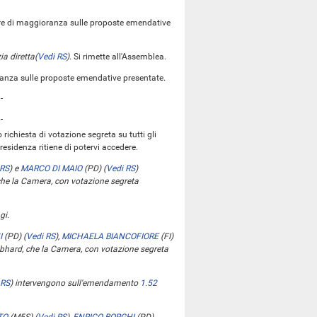
ere di maggioranza sulle proposte emendative
ia diretta
(
Vedi RS
)
. Si rimette all'Assemblea.
oranza sulle proposte emendative presentate.
richiesta di votazione segreta su tutti gli
residenza ritiene di potervi accedere.
 RS
)
e
MARCO DI MAIO
(PD)
(
Vedi RS
)
che la Camera, con votazione segreta
i.
I
(PD)
(
Vedi RS
)
,
MICHAELA BIANCOFIORE
(FI)
hard, che la Camera, con votazione segreta
 RS
)
intervengono sull'emendamento
1.52