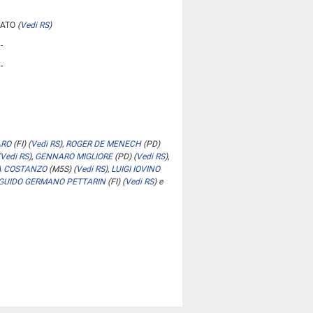
SATO
(
Vedi RS
)
ARO
(FI)
(
Vedi RS
)
,
ROGER DE MENECH
(PD)
Vedi RS
)
,
GENNARO MIGLIORE
(PD)
(
Vedi RS
)
,
A COSTANZO
(M5S)
(
Vedi RS
)
,
LUIGI IOVINO
GUIDO GERMANO PETTARIN
(FI)
(
Vedi RS
)
e