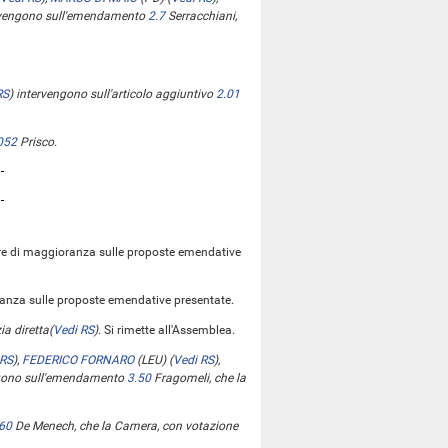
vengono sull'emendamento
2.7
Serracchiani,
RS
)
intervengono sull'articolo aggiuntivo
2.01
052
Prisco.
ere di maggioranza sulle proposte emendative
oranza sulle proposte emendative presentate.
ia diretta
(
Vedi RS
)
. Si rimette all'Assemblea.
 RS
)
,
FEDERICO FORNARO
(LEU)
(
Vedi RS
)
,
gono sull'emendamento
3.50
Fragomeli, che la
60
De Menech, che la Camera, con votazione