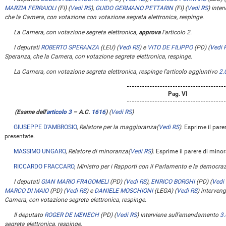
MARZIA FERRAIOLI
(FI)
(
Vedi RS
)
,
GUIDO GERMANO PETTARIN
(FI)
(
Vedi RS
)
inter
che la Camera, con votazione con votazione segreta elettronica, respinge.
La Camera, con votazione segreta elettronica,
approva
l'articolo 2.
I deputati
ROBERTO SPERANZA
(LEU)
(
Vedi RS
)
e
VITO DE FILIPPO
(PD)
(
Vedi 
Speranza, che la Camera, con votazione segreta elettronica, respinge.
La Camera, con votazione segreta elettronica, respinge l'articolo aggiuntivo
2.
Pag. VI
(Esame dell'
articolo 3
– A.C.
1616
)
(
Vedi RS
)
GIUSEPPE D'AMBROSIO
,
Relatore per la maggioranza
(
Vedi RS
)
. Esprime il par
presentate.
MASSIMO UNGARO
,
Relatore di minoranza
(
Vedi RS
)
. Esprime il parere di min
RICCARDO FRACCARO
,
Ministro per i Rapporti con il Parlamento e la democraz
I deputati
GIAN MARIO FRAGOMELI
(PD)
(
Vedi RS
)
,
ENRICO BORGHI
(PD)
(
Vedi
MARCO DI MAIO
(PD)
(
Vedi RS
)
e
DANIELE MOSCHIONI
(LEGA)
(
Vedi RS
)
interven
Camera, con votazione segreta elettronica, respinge.
Il deputato
ROGER DE MENECH
(PD)
(
Vedi RS
)
interviene sull'emendamento
3.
segreta elettronica, respinge.