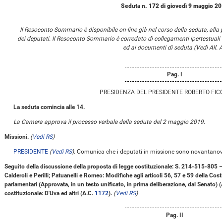
Seduta n. 172 di giovedì 9 maggio 2
Il Resoconto Sommario è disponibile on-line già nel corso della seduta, alla
dei deputati. Il Resoconto Sommario è corredato di collegamenti ipertestuali
ed ai documenti di seduta (Vedi All. A
Pag. I
PRESIDENZA DEL PRESIDENTE ROBERTO FIC
La seduta comincia alle 14.
La Camera approva il processo verbale della seduta del 2 maggio 2019.
Missioni.
(
Vedi RS
)
PRESIDENTE
(
Vedi RS
)
. Comunica che i deputati in missione sono novantanov
Seguito della discussione della proposta di legge costituzionale: S. 214-515-805 – D
Calderoli e Perilli; Patuanelli e Romeo: Modifiche agli articoli 56, 57 e 59 della Cos
parlamentari (Approvata, in un testo unificato, in prima deliberazione, dal Senato) 
costituzionale: D'Uva ed altri (A.C.
1172
).
(
Vedi RS
)
Pag. II