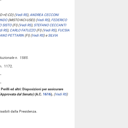
O-+E-CD)
(
Vedi RS
)
,
ANDREA CECCONI
ONDO
(MISTO-NCI-USEI)
(
Vedi RS
)
,
FEDERICO
 SISTO
(FI)
(
Vedi RS
)
,
STEFANO CECCANTI
di RS
)
,
CARLO FATUZZO
(FI)
(
Vedi RS
)
,
FUCSIA
ANO PETTARIN
(FI)
(
Vedi RS
)
e
SILVIA
ituzionale n. 1585.
 n. 1172.
Perilli ed altri: Disposizioni per assicurare
(Approvata dal Senato)
(A.C.
1616
).
(
Vedi RS
)
sibili dalla Presidenza.