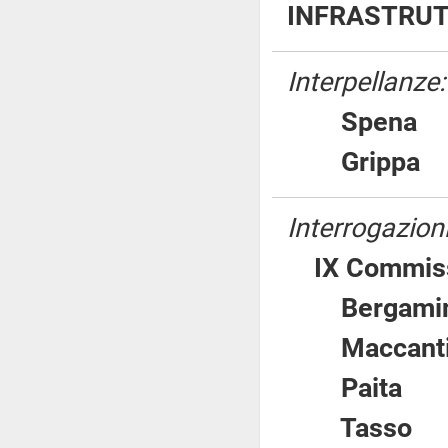
INFRASTRUT
Interpellanze:
Spen
Gripp
Interrogazion
IX Commiss
Bergam
Macca
Pait
Tass