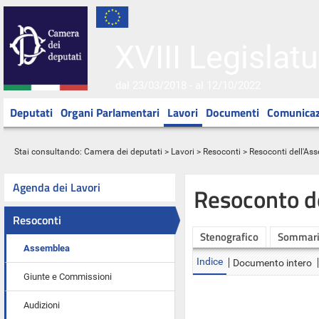
XVIII Legislatu
dal 23/03/2018 - al 12/10/2022
Deputati
Organi Parlamentari
Lavori
Documenti
Comunicaz
Stai consultando:
Camera dei deputati
>
Lavori
>
Resoconti
>
Resoconti dell'As
Agenda dei Lavori
Resoconto d
Resoconti
Stenografico
Sommar
Assemblea
Indice
Documento intero
Giunte e Commissioni
Audizioni