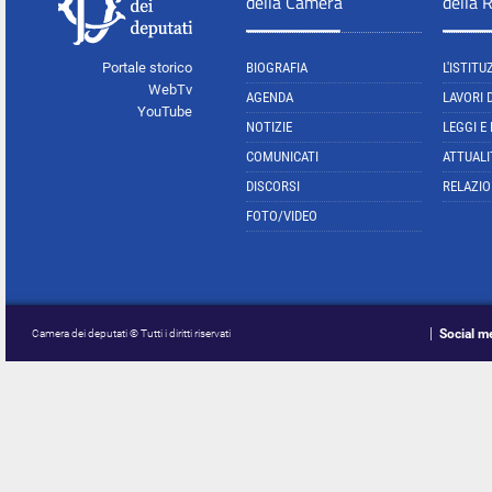
della Camera
della 
Portale storico
BIOGRAFIA
L'ISTITU
WebTv
AGENDA
LAVORI 
YouTube
NOTIZIE
LEGGI E
COMUNICATI
ATTUALI
DISCORSI
RELAZIO
FOTO/VIDEO
Social m
Camera dei deputati © Tutti i diritti riservati