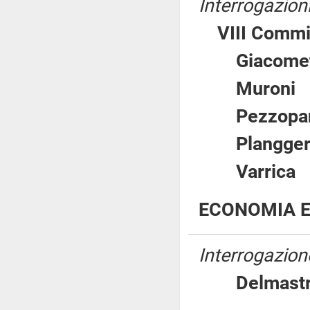
Interrogazion
VIII Commi
Giacom
Muro
Pezzo
Plang
Varri
ECONOMIA E
Interrogazione
Delmastr