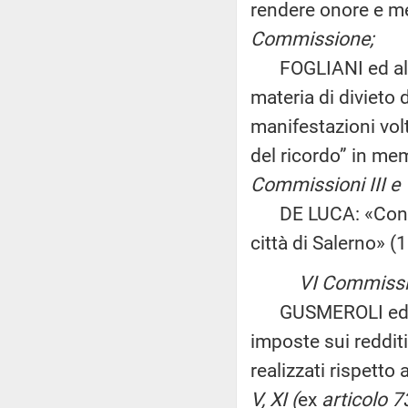
rendere onore e me
Commissione;
FOGLIANI ed altri
materia di divieto 
manifestazioni vol
del ricordo” in mem
Commissioni III e V
DE LUCA: «Conferime
città di Salerno» (
VI Commissi
GUSMEROLI ed altri
imposte sui redditi 
realizzati rispetto
V, XI (
ex
articolo 