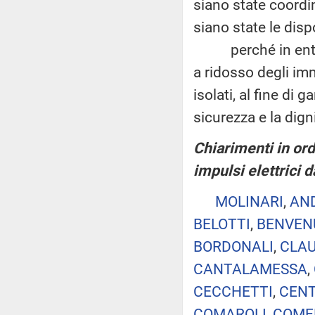
siano state coordin
siano state le disp
perché in entramb
a ridosso degli im
isolati, al fine di 
sicurezza e la dign
Chiarimenti in ord
impulsi elettrici 
MOLINARI
,
AN
BELOTTI
,
BENVEN
BORDONALI
,
CLAU
CANTALAMESSA
,
CECCHETTI
,
CEN
COMAROLI
,
COME