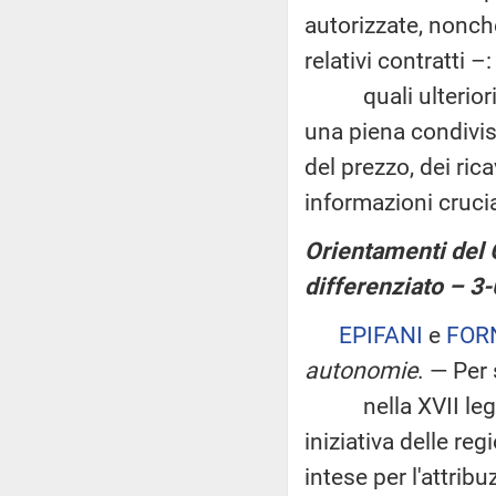
autorizzate, nonché
relativi contratti –:
quali ulteriori az
una piena condivis
del prezzo, dei rica
informazioni crucia
Orientamenti del 
differenziato – 3
EPIFANI
e
FOR
autonomie
. — Per
nella XVII legisla
iniziativa delle re
intese per l'attrib