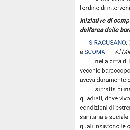
l'ordine di interve
Iniziative di com
dell'area delle ba
SIRACUSANO
,
e
SCOMA
. —
Al Min
nella città di Mes
vecchie baraccopol
aveva duramente co
si tratta di inse
quadrati, dove vivo
condizioni di estr
sanitaria e sociale 
quali insistono le 