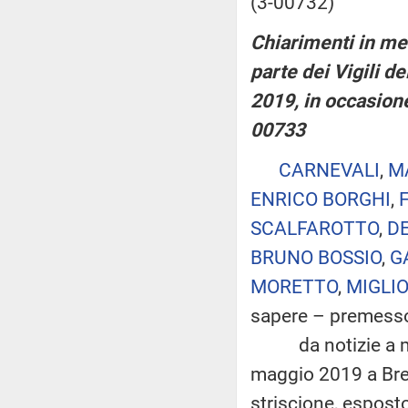
(3-00732)
Chiarimenti in mer
parte dei Vigili d
2019, in occasione
00733
CARNEVALI
,
M
ENRICO BORGHI
,
SCALFAROTTO
,
DE
BRUNO BOSSIO
,
G
MORETTO
,
MIGLI
sapere – premess
da notizie a mez
maggio 2019 a Brem
striscione, esposto