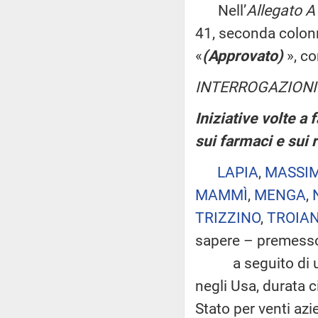
Nell’
Allegato A
41, seconda colonna
«
(Approvato)
», co
INTERROGAZIONI
Iniziative volte a 
sui farmaci e sui 
LAPIA
,
MASSIM
MAMMÌ
,
MENGA
,
TRIZZINO
,
TROIA
sapere – premess
a seguito di un'in
negli Usa, durata 
Stato per venti azi