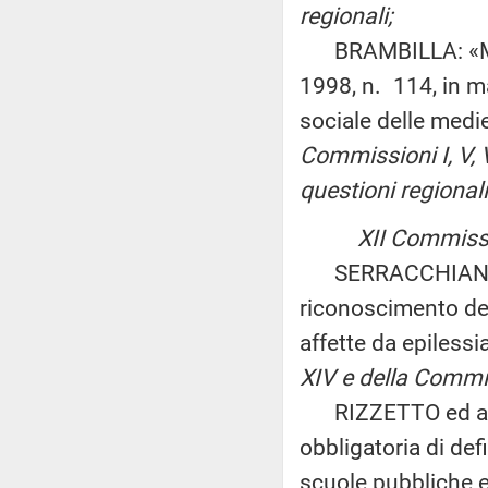
regionali;
BRAMBILLA: «Modif
1998, n. 114, in m
sociale delle medi
Commissioni I, V, 
questioni regionali
XII Commissio
SERRACCHIANI e D
riconoscimento del
affette da epiless
XIV e della Commis
RIZZETTO ed altri
obbligatoria di def
scuole pubbliche e