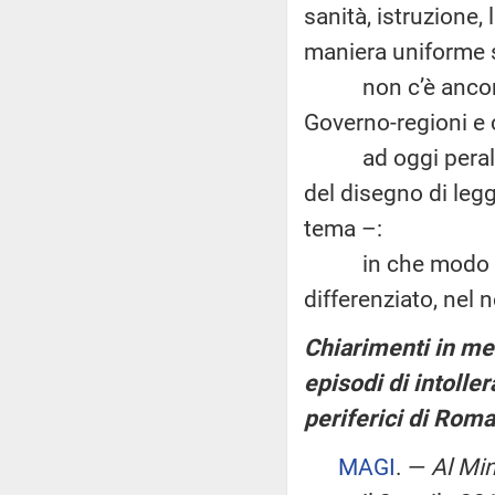
sanità, istruzione,
maniera uniforme su
non c’è ancora tr
Governo-regioni e 
ad oggi peraltro 
del disegno di leg
tema –:
in che modo il G
differenziato, nel
Chiarimenti in mer
episodi di intolle
periferici di Rom
MAGI
. —
Al Min