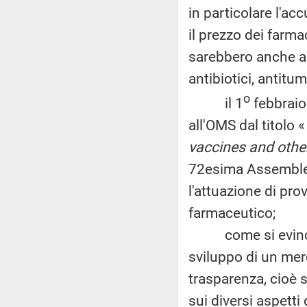
in particolare l'acc
il prezzo dei farmac
sarebbero anche anti
antibiotici, antitum
o
il 1
febbraio 
all'OMS dal titolo «
vaccines and other
72esima Assemblea
l'attuazione di pro
farmaceutico;
come si evince an
sviluppo di un mer
trasparenza, cioè s
sui diversi aspetti 