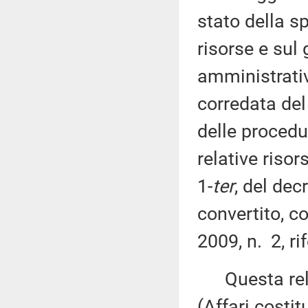
stato della sp
risorse e sul 
amministrativ
corredata del 
delle procedu
relative risor
1-
ter
, del de
convertito, c
2009, n. 2, ri
Questa rela
(Affari costi