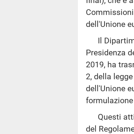
final), che è
Commissioni r
dell'Unione e
Il Dipartime
Presidenza de
2019, ha tras
2, della legge
dell'Unione e
formulazione 
Questi atti s
del Regolame