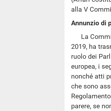
alla V Commis
Annunzio di p
La Commissi
2019, ha tras
ruolo dei Par
europea, i seg
nonché atti p
che sono asse
Regolamento, 
parere, se no