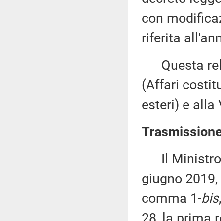
con modificaz
riferita all'a
Questa rela
(Affari costit
esteri) e all
Trasmissione 
Il Ministro d
giugno 2019, 
comma 1-
bis
28, la prima r