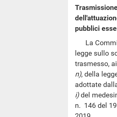
Trasmissione
dell'attuazio
pubblici esse
La Commissio
legge sullo s
trasmesso, ai
n)
, della leg
adottate dall
i)
del medesim
n. 146 del 19
2019.