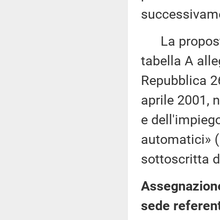
successivame
La proposta 
tabella A all
Repubblica 26
aprile 2001, 
e dell'impieg
automatici» 
sottoscritta 
Assegnazione
sede referen