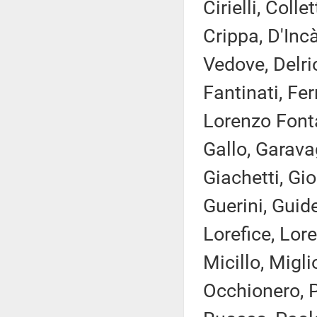
Cirielli, Coll
Crippa, D'Inc
Vedove, Delri
Fantinati, Fe
Lorenzo Fonta
Gallo, Garava
Giachetti, Gio
Guerini, Guide
Lorefice, Lor
Micillo, Migli
Occhionero, P