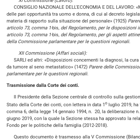
XI Commissione (Lavoro):
CONSIGLIO NAZIONALE DELL'ECONOMIA E DEL LAVORO: «Modifi
delle pari opportunità tra uomo e donna, di cui al decreto legislat
materia di rapporto sulla situazione del personale» (1925)
Parere
articolo 73, comma 1-
bis,
del Regolamento, per le disposizioni in
articolo 73, comma 1-
bis,
del Regolamento, per gli aspetti attinen
della Commissione parlamentare per le questioni regionali.
XII Commissione (Affari sociali):
SARLI ed altri: «Disposizioni concernenti la diagnosi, la cura e
da tumore al seno metastatico» (1472)
Parere delle Commissioni
parlamentare per le questioni regionali
.
Trasmissione dalla Corte dei conti.
Il Presidente della Sezione centrale di controllo sulla gestion
o
Stato della Corte dei conti, con lettera in data 1
luglio 2019, ha 
comma 6, della legge 14 gennaio 1994, n. 20, la deliberazione 
giugno 2019, con la quale la Sezione stessa ha approvato la rel
Fondo per le politiche della famiglia (2012-2018).
Questo documento è trasmesso alla V Commissione (Bilancio)