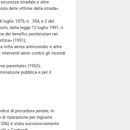
icurezza stradale e altre
enza delle vittime della strada»
6 luglio 1975, n. 354, e 2 del
oni, dalla legge 12 luglio 1991, n.
e dei benefìci penitenziari nei
tizia» (1951);
otta aerea antincendio e altre
 interventi aerei contro gli incendi
e parentale» (1953);
inazione pubblica e per il
dice di procedura penale, in
di riparazione per ingiusta
 (1206) è stata successivamente