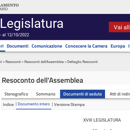
 Legislatura
Vai al
- al 12/10/2022
ri
Documenti
Comunicazione
Conoscere la Camera
Europa
ri
>
Resoconti
>
Resoconti dell'Assemblea
> Dettaglio Resoconti
Resoconto dell'Assemblea
Stenografico
Sommario
Documenti di seduta
Atti di indi
Documento intero
Indice
Versione Stampa
XVIII LEGISLATURA