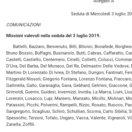
Allegato A
Seduta di Mercoledì 3 luglio 2
COMUNICAZIONI
Missioni valevoli nella seduta del 3 luglio 2019.
Battelli, Bazzaro, Benvenuto, Billi, Bitonci, Bonafede, Borghese
Bruno Bossio, Buffagni, Businarolo, Butti, Cabras, Caffaratto, C
Castelli, Castiello, Centemero, Cirielli, Colletti, Colucci, Cominar
D'Uva, Del Barba, Del Monaco, Del Re, Delmastro Delle Vedove, D
Martino Di Lorenzato Di Ivrea, Di Stefano, Durigon, Fantinati, Ferr
Fitzgerald Nissoli, Gregorio Fontana, Lorenzo Fontana, Fraccaro,
Gallinella, Gallo, Garavaglia, Gava, Gebhard, Gelmini, Giaccone, Gi
Grimoldi, Guerini, Guidesi, Invernizzi, Invidia, La Marca, Liuni, Liu
Lorenzin, Losacco, Lupi, Maniero, Manzato, Micillo, Molinari, Mol
Patassini, Picchi, Polverini, Rampelli, Rizzo, Rosato, Ruocco, Pa
Sangregorio, Scagliusi, Schirò, Schullian, Scoma, Carlo Sibilia, 
Spessotto, Terzoni, Tofalo, Ungaro, Vacca, Valente, Vignaroli, Vill
Zanella, Zoffili.