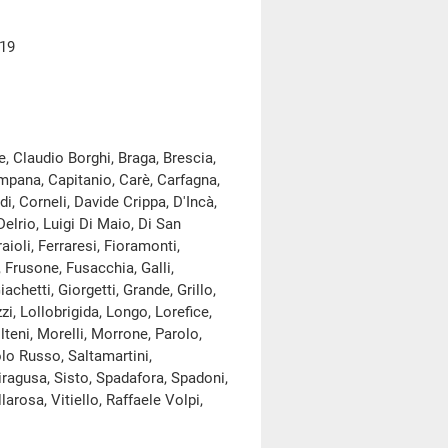
019
, Claudio Borghi, Braga, Brescia,
ampana, Capitanio, Carè, Carfagna,
di, Corneli, Davide Crippa, D'Incà,
elrio, Luigi Di Maio, Di San
aioli, Ferraresi, Fioramonti,
 Frusone, Fusacchia, Galli,
achetti, Giorgetti, Grande, Grillo,
zzi, Lollobrigida, Longo, Lorefice,
teni, Morelli, Morrone, Parolo,
olo Russo, Saltamartini,
Siragusa, Sisto, Spadafora, Spadoni,
arosa, Vitiello, Raffaele Volpi,