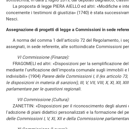
sottoscritta, in data 2 luglio 2019, dai deputati Bagnasco, Cassine
La proposta di legge PIERA AIELLO ed altri: «Modifiche e integ
concernente i testimoni di giustizia» (1740) è stata successivam
Nesci.
Assegnazione di progetti di legge a Commissioni in sede refere
A norma del comma 1 dell'articolo 72 del Regolamento, i segu
assegnati, in sede referente, alle sottoindicate Commissioni pe
VI Commissione (Finanze):
FRAGOMELI ed altri: «Disposizioni per la semplificazione del
mediante l'unificazione dell'imposta comunale sugli immobili e l'a
indivisibili» (1904)
Parere delle Commissioni I, II (
ex
articolo 73
le disposizioni in materia di sanzioni), III, V, VII, VIII, X, XI, XII,
parlamentare per le questioni regionali.
VII Commissione (Cultura):
ZANETTIN: «Disposizioni per il riconoscimento degli alunni co
l'adozione di piani didattici personalizzati e la formazione del 
delle Commissioni I, V, XI, XII e della Commissione parlamentare