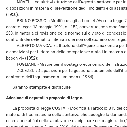
NOVELLI ed altri: «Istituzione dell'Agenzia nazionale per la s
disposizioni in materia di prevenzione degli incidenti e di assist
(1950);
BRUNO BOSSIO: «Modifiche agli articoli 4-
bis
della legge 2
decreto-legge 13 maggio 1991, n. 152, convertito, con modificazi
203, in materia di revisione delle norme sul divieto di concession
confronti dei detenuti o internati che non collaborano con la gius
ALBERTO MANCA: «Istituzione dell'Agenzia nazionale per la l
disposizioni per il riordino delle competenze statali in materia di
boschivi» (1952);
FOGLIANI: «Misure per il sostegno economico dell'istruzion
ZOLEZZI: «Disposizioni per la gestione sostenibile dell'illum
contrasto dell'inquinamento luminoso» (1954).
Saranno stampate e distribuite.
Adesione di deputati a proposte di legge.
La proposta di legge COSTA: «Modifica all'articolo 315 del co
materia di trasmissione della sentenza che accoglie la domanda 
detenzione ai fini della valutazione disciplinare dei magistrati»