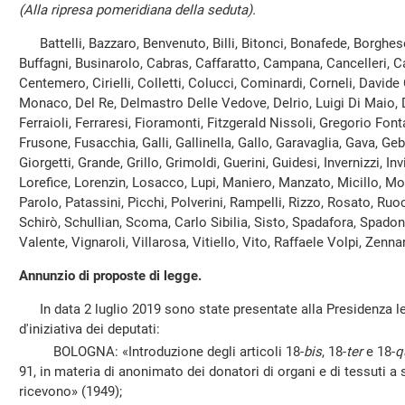
(Alla ripresa pomeridiana della seduta).
Battelli, Bazzaro, Benvenuto, Billi, Bitonci, Bonafede, Borghese
Buffagni, Businarolo, Cabras, Caffaratto, Campana, Cancelleri, Ca
Centemero, Cirielli, Colletti, Colucci, Cominardi, Corneli, Davide 
Monaco, Del Re, Delmastro Delle Vedove, Delrio, Luigi Di Maio, Di
Ferraioli, Ferraresi, Fioramonti, Fitzgerald Nissoli, Gregorio Fo
Frusone, Fusacchia, Galli, Gallinella, Gallo, Garavaglia, Gava, Ge
Giorgetti, Grande, Grillo, Grimoldi, Guerini, Guidesi, Invernizzi, Invi
Lorefice, Lorenzin, Losacco, Lupi, Maniero, Manzato, Micillo, Mol
Parolo, Patassini, Picchi, Polverini, Rampelli, Rizzo, Rosato, Ru
Schirò, Schullian, Scoma, Carlo Sibilia, Sisto, Spadafora, Spadon
Valente, Vignaroli, Villarosa, Vitiello, Vito, Raffaele Volpi, Zennaro
Annunzio di proposte di legge.
In data 2 luglio 2019 sono state presentate alla Presidenza le
d'iniziativa dei deputati:
BOLOGNA: «Introduzione degli articoli 18-
bis
, 18-
ter
e 18-
q
91, in materia di anonimato dei donatori di organi e di tessuti a 
ricevono» (1949);