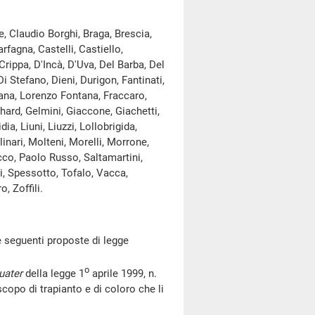
, Claudio Borghi, Braga, Brescia,
rfagna, Castelli, Castiello,
Crippa, D'Incà, D'Uva, Del Barba, Del
 Stefano, Dieni, Durigon, Fantinati,
ntana, Lorenzo Fontana, Fraccaro,
bhard, Gelmini, Giaccone, Giachetti,
dia, Liuni, Liuzzi, Lollobrigida,
inari, Molteni, Morelli, Morrone,
occo, Paolo Russo, Saltamartini,
i, Spessotto, Tofalo, Vacca,
, Zoffili.
 seguenti proposte di legge
o
uater
della legge 1
aprile 1999, n.
scopo di trapianto e di coloro che li