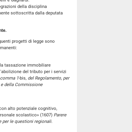
lli e Gagliardi.
razioni della disciplina
ente sottoscritta dalla deputata
nte.
enti progetti di legge sono
rmanenti:
la tassazione immobiliare
bolizione del tributo per i servizi
, comma 1-
bis,
del Regolamento, per
 XIII e della Commissione
n alto potenziale cognitivo,
personale scolastico» (1607)
Parere
 per le questioni regionali.