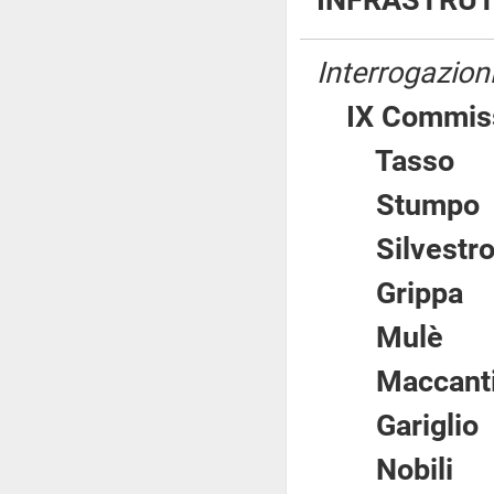
INFRASTRUT
Interrogazion
IX Commiss
Tass
Stum
Silvest
Gripp
Mul
Macca
Garigl
Nobil