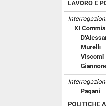
LAVORO E PO
Interrogazion
XI Commiss
D'Aless
Murel
Visco
Giann
Interrogazione
Pagan
POLITICHE A