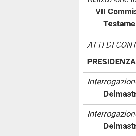
VII Commis
Testam
ATTI DI CON
PRESIDENZA 
Interrogazione
Delmastr
Interrogazion
Delmastr