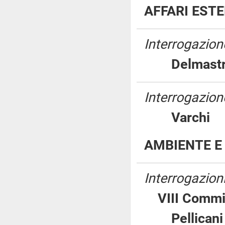
AFFARI EST
Interrogazion
Delmastr
Interrogazione
Varch
AMBIENTE E 
Interrogazion
VIII Commi
Pellic