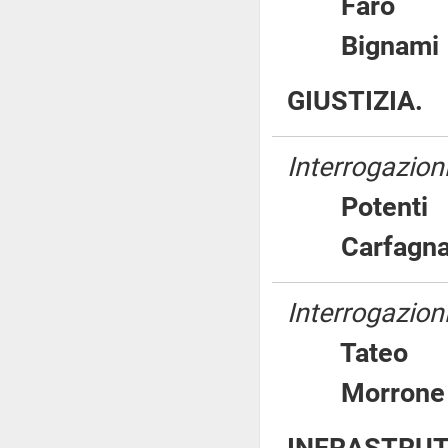
Far
Bigna
GIUSTIZIA.
Interrogazioni
Poten
Carfa
Interrogazioni
Tate
Morro