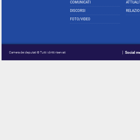
COMUNICATI
ATTUALI
DISCORSI
RELAZIO
FOTO/VIDEO
Social m
Camera dei deputati © Tutti i diritti riservati