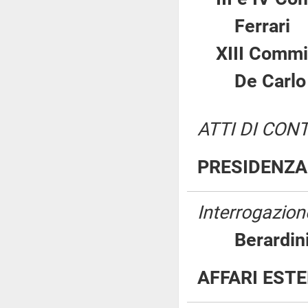
Ferra
XIII Commi
De Carl
ATTI DI CON
PRESIDENZA 
Interrogazione
Berard
AFFARI EST