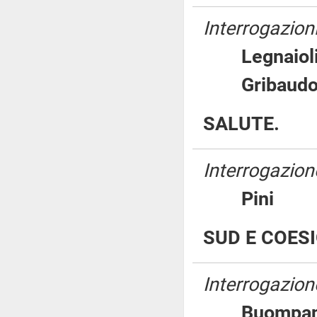
Interrogazioni
Legnai
Griba
SALUTE.
Interrogazion
Pini
SUD E COESI
Interrogazion
Buomp