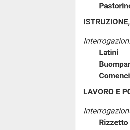
Pastor
ISTRUZIONE,
Interrogazioni
Latin
Buomp
Comenc
LAVORO E PO
Interrogazion
Rizzet