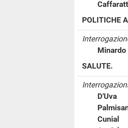
Caffar
POLITICHE A
Interrogazione
Minar
SALUTE.
Interrogazioni
D'Uv
Palmis
Cunia