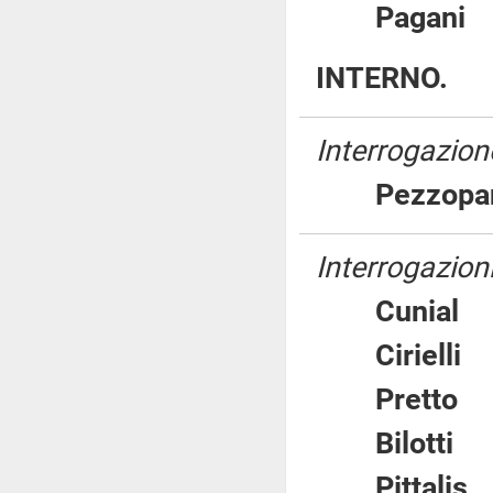
Pagan
INTERNO.
Interrogazion
Pezzo
Interrogazioni
Cunia
Ciriel
Prett
Bilott
Pittal