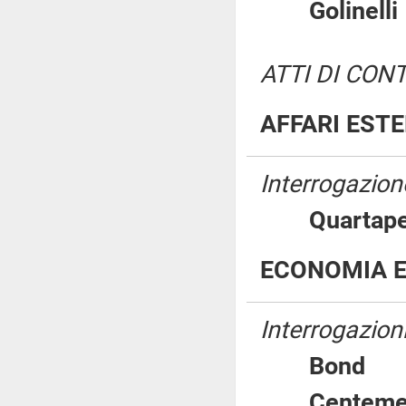
Golinel
ATTI DI CON
AFFARI EST
Interrogazione
Quartape
ECONOMIA E
Interrogazion
Bon
Cente