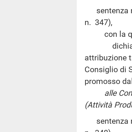
sentenza n. 
n. 347),
con la qu
dichiara in
attribuzione t
Consiglio di 
promosso dal
alle Commiss
(Attività Prod
sentenza n. 