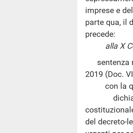
imprese e dell
parte qua, il
precede:
alla X Commi
sentenza n. 
2019 (Doc. VII
con la qu
dichiara no
costituzionale
del decreto-l