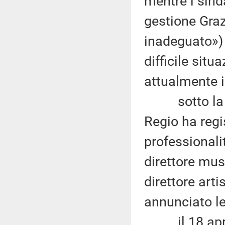
mentre i sind
gestione Graz
inadeguato») 
difficile situ
attualmente i
sotto la ges
Regio ha regi
professionalit
direttore mus
direttore art
annunciato le
il 18 aprile