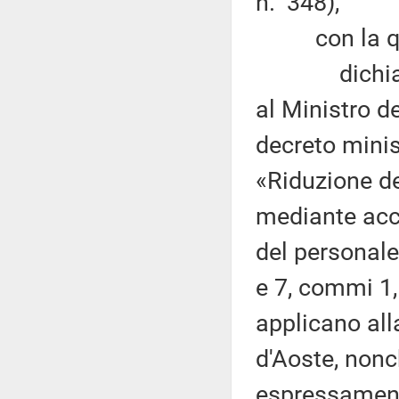
n. 348),
con la qu
dichiara ch
al Ministro d
decreto minis
«Riduzione d
mediante acco
del personale
e 7, commi 1, 3
applicano al
d'Aoste, nonch
espressamente