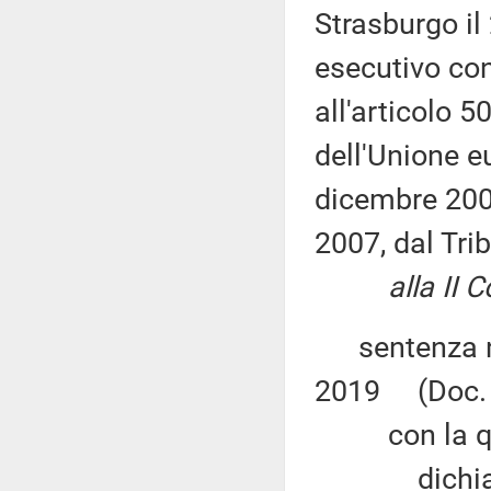
Strasburgo il
esecutivo con
all'articolo 5
dell'Unione e
dicembre 200
2007, dal Tri
alla II Com
sentenza n. 
2019 (Doc. V
con la qu
dichiara no