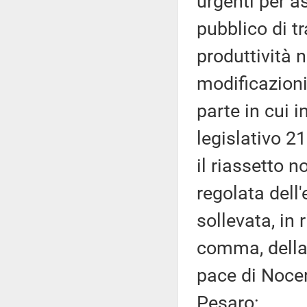
urgenti per as
pubblico di t
produttività n
modificazioni
parte in cui i
legislativo 2
il riassetto n
regolata dell'
sollevata, in 
comma, della 
pace di Nocer
Pesaro: