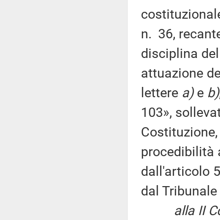
costituzional
n. 36, recant
disciplina del
attuazione del
lettere
a)
e
b)
103», sollevat
Costituzione,
procedibilità 
dall'articolo 
dal Tribunale
alla II Com