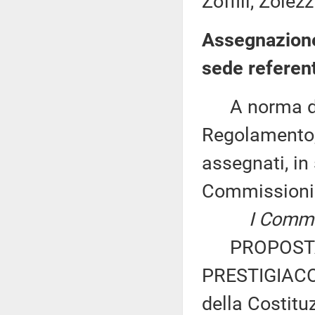
Zoffili, Zolezz
Assegnazione
sede referen
A norma del 
Regolamento, 
assegnati, in 
Commissioni
I Commission
PROPOSTA 
PRESTIGIACOM
della Costitu