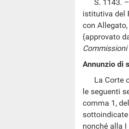
S. 1143. – «
istitutiva del
con Allegato,
(approvato d
Commissioni I
Annunzio di s
La Corte cos
le seguenti se
comma 1, del
sottoindicat
nonché alla I