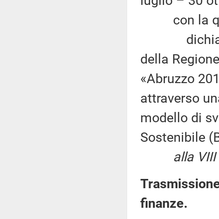
luglio – 30 ot
con la qu
dichiara l'i
della Regione
«Abruzzo 201
attraverso un
modello di sv
Sostenibile (
alla VIII C
Trasmissione 
finanze.