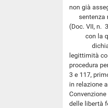
non già asseg
sentenza n. 
(Doc. VII, n. 
con la qu
dichiara in
legittimità co
procedura pena
3 e 117, prim
in relazione a
Convenzione p
delle libertà