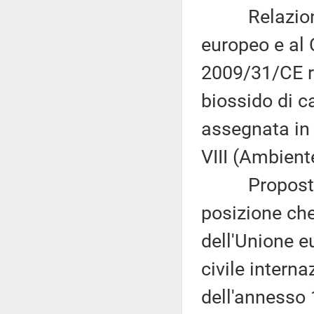
Relazione d
europeo e al C
2009/31/CE re
biossido di c
assegnata in 
VIII (Ambiente
Proposta di 
posizione ch
dell'Unione e
civile interna
dell'annesso