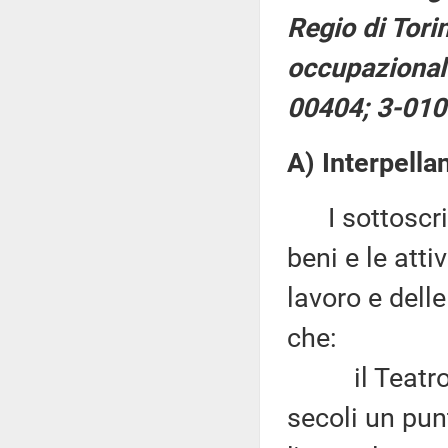
Regio di Torin
occupazionale 
00404; 3-01
A) Interpella
I sottoscritt
beni e le attiv
lavoro e delle
che:
il Teatro Re
secoli un pun