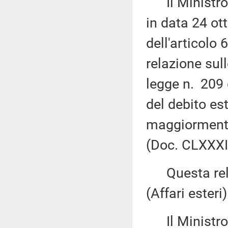
Il Ministro d
in data 24 ot
dell'articolo 
relazione sul
legge n. 209 
del debito es
maggiormente
(Doc. CLXXXIII
Questa relaz
(Affari esteri)
Il Ministro d