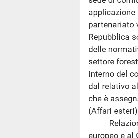
sede di comit
applicazione d
partenariato 
Repubblica so
delle normati
settore fores
interno del c
dal relativo 
che è assegna
(Affari esteri)
Relazione d
europeo e al 