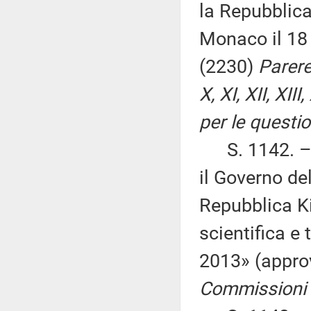
la Repubblica 
Monaco il 18
(2230)
Parere 
X, XI, XII, XI
per le questio
S. 1142. – «
il Governo de
Repubblica Ki
scientifica e 
2013» (appro
Commissioni I,