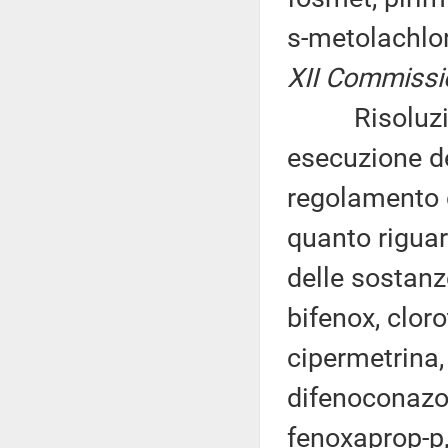
s-metolachlor
XII Commission
Risoluzione
esecuzione d
regolamento 
quanto riguar
delle sostanze
bifenox, clor
cipermetrina,
difenoconazol
fenoxaprop-p, 