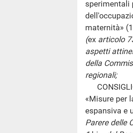
sperimentali 
dell'occupazi
maternità» (
(
ex
articolo 
aspetti attinen
della Commiss
regionali;
CONSIGLIO 
«Misure per l
espansiva e u
Parere delle C