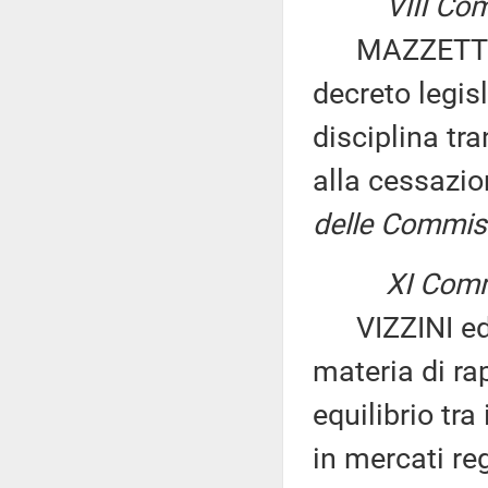
VIII Co
MAZZETTI ed 
decreto legisl
disciplina tra
alla cessazion
delle Commissi
XI Comm
VIZZINI ed al
materia di ra
equilibrio tra
in mercati re