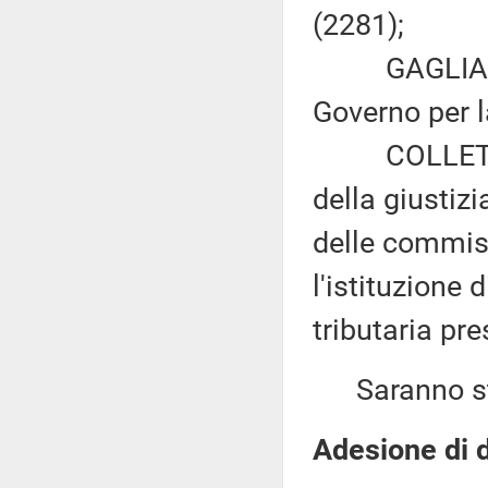
(2281);
GAGLIARDI e
Governo per l
COLLETTI: «
della giustiz
delle commissi
l'istituzione 
tributaria pre
Saranno sta
Adesione di d