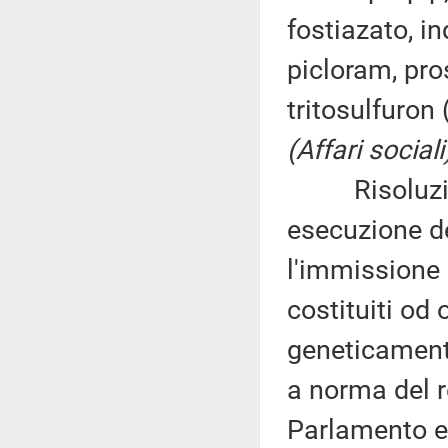
fostiazato, 
picloram, pros
tritosulfuron
(Affari sociali
Risoluzione
esecuzione d
l'immissione 
costituiti od 
geneticamen
a norma del 
Parlamento eu