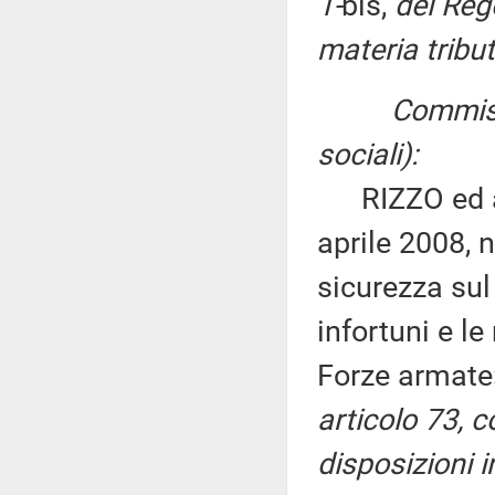
1-
bis,
del Rego
materia tribut
Commissi
sociali):
RIZZO ed altr
aprile 2008, n
sicurezza sul 
infortuni e le
Forze armate
articolo 73, 
disposizioni in