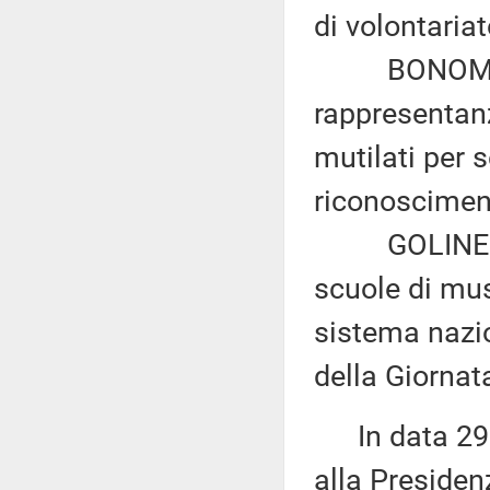
di volontaria
BONOMO: «Di
rappresentanz
mutilati per s
riconosciment
GOLINELLI: 
scuole di mus
sistema nazio
della Giornat
In data 29 
alla Presiden