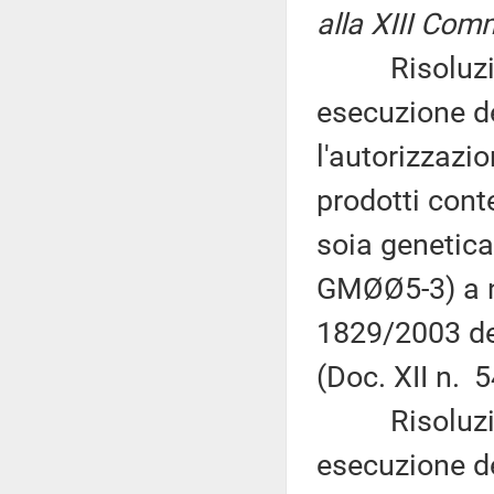
alla XIII Com
Risoluzione
esecuzione d
l'autorizzazi
prodotti conte
soia genetic
GMØØ5-3) a n
1829/2003 de
(Doc. XII n. 
Risoluzione
esecuzione d