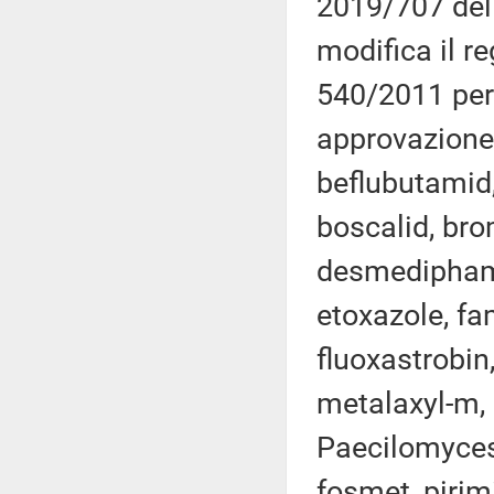
2019/707 del
modifica il r
540/2011 per 
approvazione 
beflubutamid,
boscalid, bro
desmedipham,
etoxazole, f
fluoxastrobin
metalaxyl-m, 
Paecilomyces
fosmet, pirim