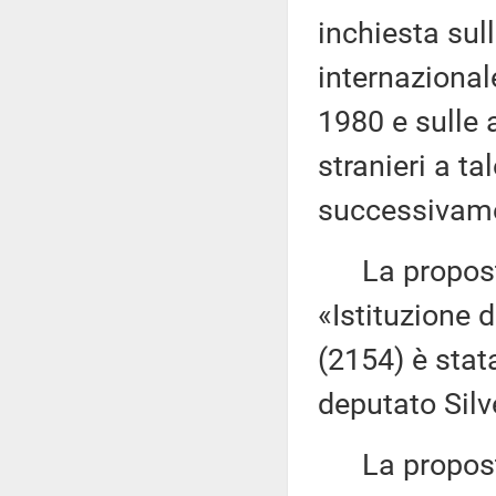
inchiesta sul
internazional
1980 e sulle a
stranieri a ta
successivamen
La proposta 
«Istituzione 
(2154) è stat
deputato Silv
La proposta