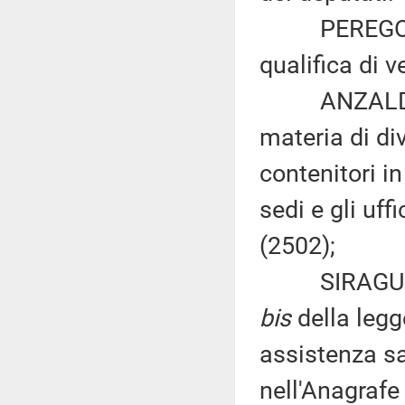
PEREGO DI 
qualifica di 
ANZALDI: «D
materia di div
contenitori i
sedi e gli uf
(2502);
SIRAGUSA ed 
bis
della legg
assistenza san
nell'Anagrafe 