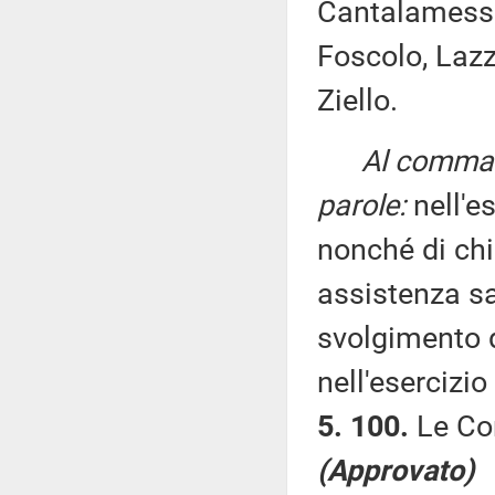
Cantalamessa,
Foscolo, Lazza
Ziello.
Al comma 
parole:
nell'es
nonché di chiu
assistenza sa
svolgimento d
nell'esercizio 
5. 100.
Le Co
(Approvato)