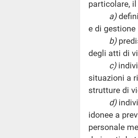
particolare, i
a)
defin
e di gestione 
b)
predi
degli atti di v
c)
indivi
situazioni a r
strutture di v
d)
indiv
idonee a preve
personale med