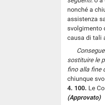
seguenti:
o a 
nonché a chiu
assistenza sa
svolgimento di
causa di tali a
Conseguen
sostituire le 
fino alla fine
chiunque svol
4. 100.
Le Co
(Approvato)