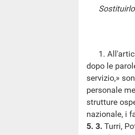
Sostituirl
1. All'artico
dopo le parol
servizio,» so
personale med
strutture ospe
nazionale, i f
5. 3.
Turri, Po