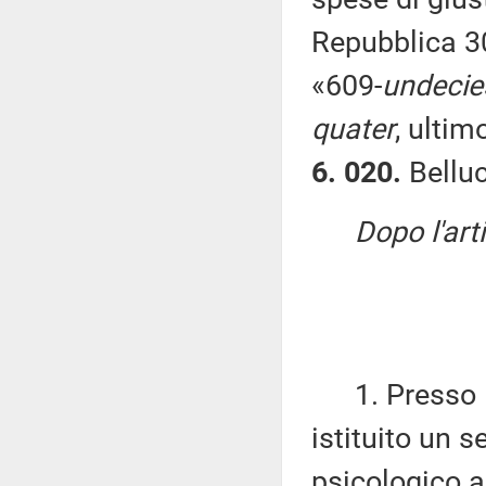
Repubblica 30
«609-
undecie
quater
, ulti
6. 020.
Belluc
Dopo l'art
1. Presso le 
istituito un 
psicologico a