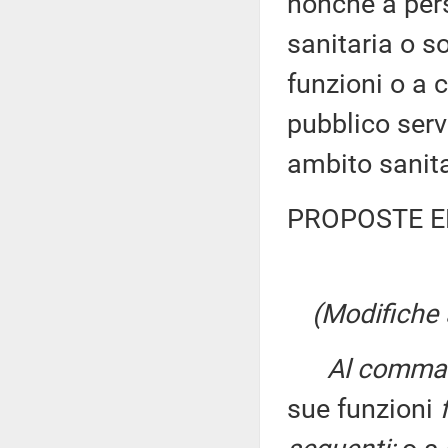
nonché a per
sanitaria o so
funzioni o a 
pubblico servi
ambito sanita
PROPOSTE E
(Modifiche 
Al comma 1
sue funzioni