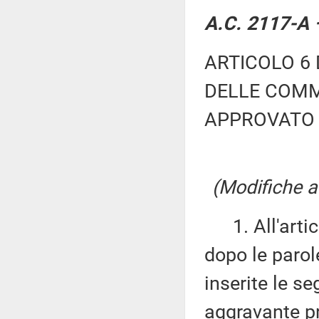
A.C. 2117-A –
ARTICOLO 6 
DELLE COMM
APPROVATO 
(Modifiche al
1. All'artic
dopo le parol
inserite le se
aggravante pr