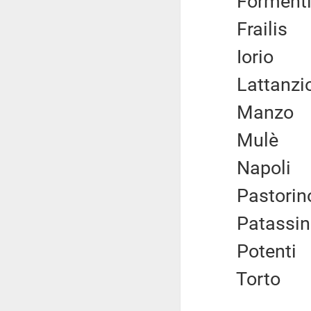
Formen
Fraili
Iorio
Lattan
Manz
Mul
Napol
Pastor
Patass
Poten
Tort