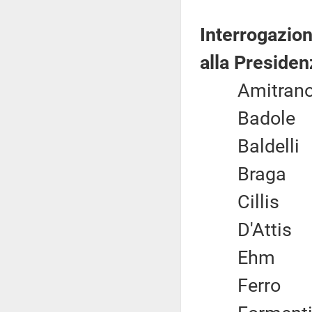
Interrogazion
alla Presiden
Amitr
Badol
Baldel
Brag
Cilli
D'Atti
Eh
Ferr