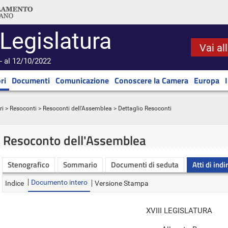
 Legislatura
Vai al
- al 12/10/2022
ri
Documenti
Comunicazione
Conoscere la Camera
Europa
ri
>
Resoconti
>
Resoconti dell'Assemblea
> Dettaglio Resoconti
Resoconto dell'Assemblea
Stenografico
Sommario
Documenti di seduta
Atti di indi
Documento intero
Indice
Versione Stampa
XVIII LEGISLATURA