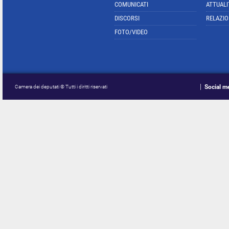
COMUNICATI
ATTUALI
DISCORSI
RELAZIO
FOTO/VIDEO
Social m
Camera dei deputati © Tutti i diritti riservati