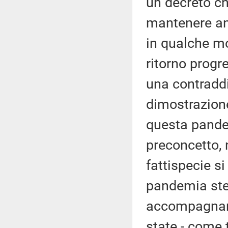
un decreto ch
mantenere anc
in qualche m
ritorno progr
una contraddi
dimostrazione
questa pande
preconcetto, 
fattispecie s
pandemia stes
accompagnare
state - come t