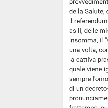
provvedimento
della Salute, 
il referendum,
asili, delle m
Insomma, il “
una volta, co
la cattiva pra
quale viene i
sempre l'omog
di un decreto
pronunciament
frattempo, nul