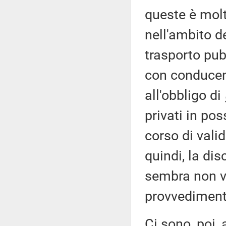
queste è molt
nell'ambito de
trasporto pubb
con conducent
all'obbligo di
privati in po
corso di valid
quindi, la di
sembra non ve
provvedimento
Ci sono, poi,