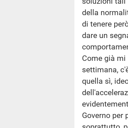
soluzioni tali
della normalit
di tenere però
dare un segna
comportamenti
Come già mi è 
settimana, c'è
quella sì, ideo
dell'accelera
evidentemente 
Governo per p
soprattutto,