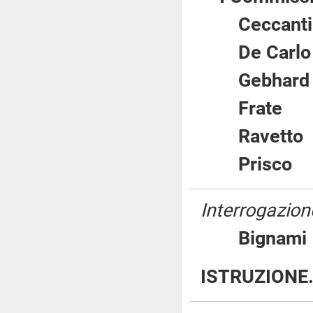
Ceccan
De Car
Gebha
Frat
Ravet
Prisc
Interrogazione
Bigna
ISTRUZIONE