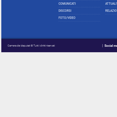
COMUNICATI
ATTUALI
DISCORSI
RELAZIO
FOTO/VIDEO
Social m
Camera dei deputati © Tutti i diritti riservati