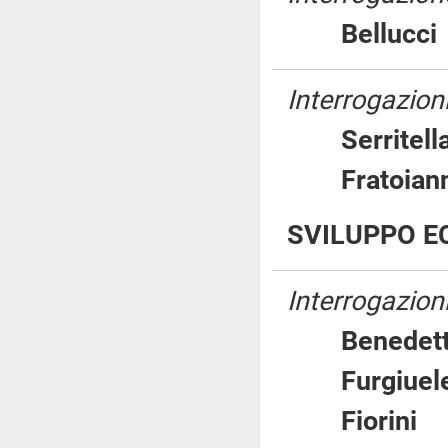
Belluc
Interrogazioni
Serrite
Fratoia
SVILUPPO E
Interrogazioni
Benede
Furgiu
Fiorin