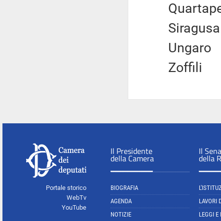
Quartape
Siragu
Unga
Zoffil
Il Presidente
Il Sen
della Camera
della 
Portale storico
BIOGRAFIA
L'ISTITU
WebTv
AGENDA
LAVORI 
YouTube
NOTIZIE
LEGGI E