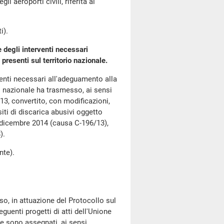
i aeroporti civili, riferita al
i).
 degli interventi necessari
resenti sul territorio nazionale.
enti necessari all'adeguamento alla
io nazionale ha trasmesso, ai sensi
13, convertito, con modificazioni,
siti di discarica abusivi oggetto
2 dicembre 2014 (causa C-196/13),
).
te).
, in attuazione del Protocollo sul
guenti progetti di atti dell'Unione
he sono assegnati, ai sensi