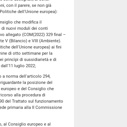
i, con il parere, se non già
Politiche dell'Unione europea):
glio che modifica il
 di nuovi moduli dei conti
ivo allegato (COM(2022) 329 final –
e V (Bilancio) e VIII (Ambiente).
iche dell'Unione europea) ai fini
rmine di otto settimane per la
i princìpi di sussidiarietà e di
dall'11 luglio 2022;
norma dell'articolo 294,
riguardante la posizione del
o europeo e del Consiglio che
ricorso alla procedura di
290 del Trattato sul funzionamento
sede primaria alla II Commissione
l Consiglio europeo e al