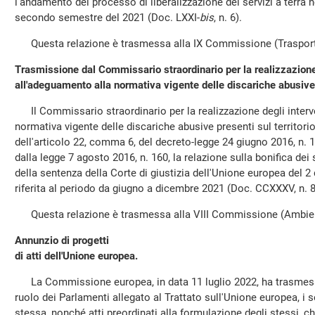
l'andamento del processo di liberalizzazione dei servizi a terra negl
secondo semestre del 2021 (Doc. LXXI-
bis
, n. 6).
Questa relazione è trasmessa alla IX Commissione (Trasport
Trasmissione dal Commissario straordinario per la realizzazione
all'adeguamento alla normativa vigente delle discariche abusive p
Il Commissario straordinario per la realizzazione degli interv
normativa vigente delle discariche abusive presenti sul territor
dell'articolo 22, comma 6, del decreto-legge 24 giugno 2016, n. 1
dalla legge 7 agosto 2016, n. 160, la relazione sulla bonifica dei 
della sentenza della Corte di giustizia dell'Unione europea del 
riferita al periodo da giugno a dicembre 2021 (Doc. CCXXXV, n. 8
Questa relazione è trasmessa alla VIII Commissione (Ambien
Annunzio di progetti
di atti dell'Unione europea.
La Commissione europea, in data 11 luglio 2022, ha trasmesso
ruolo dei Parlamenti allegato al Trattato sull'Unione europea, i se
stessa, nonché atti preordinati alla formulazione degli stessi, c