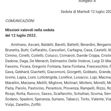
Allegato A
Seduta di Martedì 12 luglio 20
COMUNICAZIONI
Missioni valevoli nella seduta
del 12 luglio 2022.
Amitrano, Ascani, Baldelli, Barelli, Battelli, Berardini, Bergami
Brunetta, Butti, Caffaratto, Cancelleri, Carfagna, Casa, Castelli,
Cimino, Cirielli, Colletti, Colucci, Comaroli, Davide Crippa, Crist
Dadone, Daga, De Menech, Delmastro Delle Vedove, Luigi Di Maio,
Fassino, Ficara, Gregorio Fontana, Ilaria Fontana, Franceschini, F
Gava, Gebhard, Giachetti, Giacomoni, Giorgetti, Gobbato, Grande, 
Iovino, Lapia, Liuni, Lollobrigida, Lorefice, Losacco, Lupi, Macin
Marattin, Marzana, Melilli, Migliore, Molinari, Molteni, Morelli, M
Paita, Parolo, Pastorino, Perantoni, Provenza, Rampelli, Rizzo,
Rospi, Rotta, Ruocco, Sasso, Scalfarotto, Schullian, Scoma, Serra
Sodano, Spadoni, Speranza, Suriano, Tabacci, Torto, Valente, Vian
Volpi, Zanettin, Zoffili.