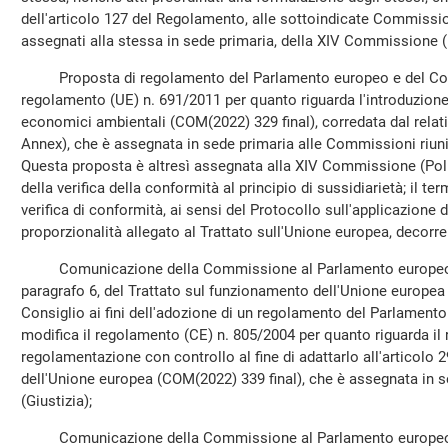
dell'articolo 127 del Regolamento, alle sottoindicate Commission
assegnati alla stessa in sede primaria, della XIV Commissione (
Proposta di regolamento del Parlamento europeo e del Consi
regolamento (UE) n. 691/2011 per quanto riguarda l'introduzione
economici ambientali (COM(2022) 329 final), corredata dal relat
Annex), che è assegnata in sede primaria alle Commissioni riunit
Questa proposta è altresì assegnata alla XIV Commissione (Polit
della verifica della conformità al principio di sussidiarietà; il te
verifica di conformità, ai sensi del Protocollo sull'applicazione de
proporzionalità allegato al Trattato sull'Unione europea, decorre 
Comunicazione della Commissione al Parlamento europeo a 
paragrafo 6, del Trattato sul funzionamento dell'Unione europea 
Consiglio ai fini dell'adozione di un regolamento del Parlament
modifica il regolamento (CE) n. 805/2004 per quanto riguarda il 
regolamentazione con controllo al fine di adattarlo all'articolo 
dell'Unione europea (COM(2022) 339 final), che è assegnata in 
(Giustizia);
Comunicazione della Commissione al Parlamento europeo, a