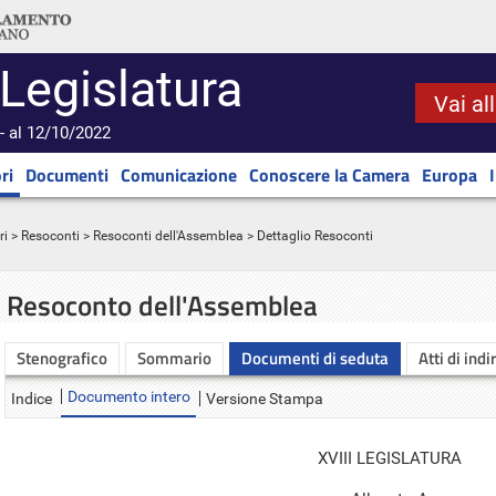
 Legislatura
Vai al
- al 12/10/2022
ri
Documenti
Comunicazione
Conoscere la Camera
Europa
ri
>
Resoconti
>
Resoconti dell'Assemblea
> Dettaglio Resoconti
Resoconto dell'Assemblea
Stenografico
Sommario
Documenti di seduta
Atti di indi
Documento intero
Indice
Versione Stampa
XVIII LEGISLATURA