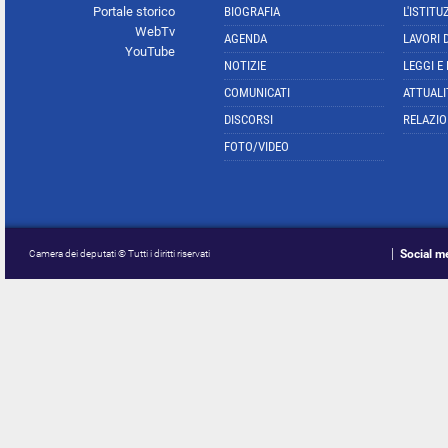
Portale storico
BIOGRAFIA
L'ISTITU
WebTv
AGENDA
LAVORI 
YouTube
NOTIZIE
LEGGI E
COMUNICATI
ATTUALI
DISCORSI
RELAZIO
FOTO/VIDEO
Social m
Camera dei deputati © Tutti i diritti riservati