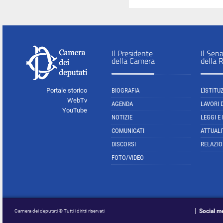
Il Presidente
Il Sen
della Camera
della 
Portale storico
BIOGRAFIA
L'ISTITU
WebTv
AGENDA
LAVORI 
YouTube
NOTIZIE
LEGGI E
COMUNICATI
ATTUALI
DISCORSI
RELAZIO
FOTO/VIDEO
Social m
Camera dei deputati © Tutti i diritti riservati