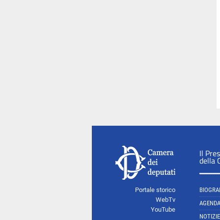
Il Pre
della
Portale storico
BIOGRA
WebTv
AGEND
YouTube
NOTIZIE