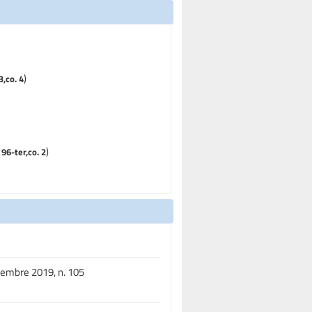
)
3,co. 4
)
 96-ter,co. 2
tembre 2019, n. 105