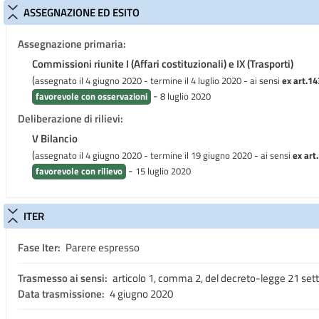
ASSEGNAZIONE ED ESITO
Assegnazione primaria:
Commissioni riunite I (Affari costituzionali) e IX (Trasporti)
(
assegnato il 4 giugno 2020 - termine il 4 luglio 2020
- ai sensi
ex art.14
-
favorevole con osservazioni
8 luglio 2020
Deliberazione di rilievi:
V Bilancio
(
assegnato il 4 giugno 2020 - termine il 19 giugno 2020
- ai sensi
ex art.
-
favorevole con rilievo
15 luglio 2020
ITER
Fase Iter:
Parere espresso
Trasmesso ai sensi:
articolo 1, comma 2, del decreto-legge 21 set
Data trasmissione:
4 giugno 2020