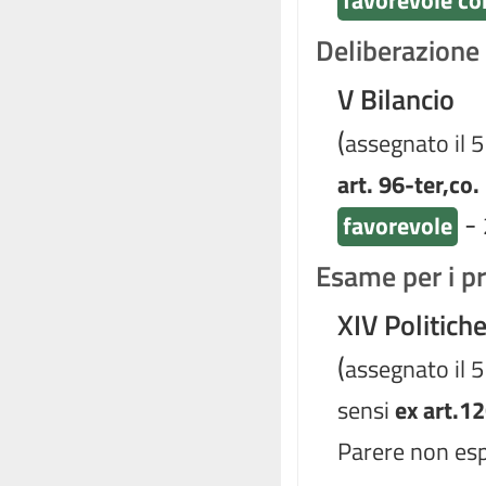
favorevole co
Deliberazione d
V Bilancio
(
assegnato il 
art. 96-ter,co.
-
favorevole
Esame per i pr
XIV Politich
(
assegnato il 
sensi
ex art.12
Parere non es