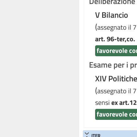
Deliberazione d
V Bilancio
(
assegnato il 
art. 96-ter,co.
favorevole con
Esame per i pr
XIV Politich
(
assegnato il 
sensi
ex art.12
favorevole co
ITER