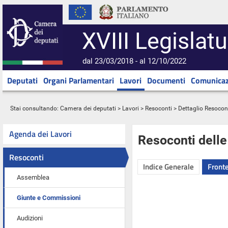
XVIII Legislatu
dal 23/03/2018 - al 12/10/2022
Deputati
Organi Parlamentari
Lavori
Documenti
Comunicaz
Stai consultando:
Camera dei deputati
>
Lavori
>
Resoconti
> Dettaglio Resocon
Agenda dei Lavori
Resoconti dell
Resoconti
Indice Generale
Fronte
Assemblea
Giunte e Commissioni
Audizioni