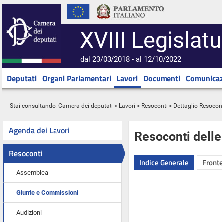
XVIII Legislatu
dal 23/03/2018 - al 12/10/2022
Deputati
Organi Parlamentari
Lavori
Documenti
Comunicaz
Stai consultando:
Camera dei deputati
>
Lavori
>
Resoconti
> Dettaglio Resocon
Agenda dei Lavori
Resoconti dell
Resoconti
Indice Generale
Fronte
Assemblea
Giunte e Commissioni
Audizioni