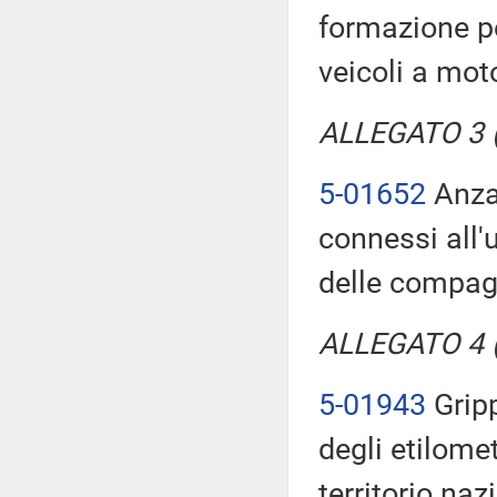
formazione per
veicoli a mot
ALLEGATO 3 (T
5-01652
Anzal
connessi all'
delle compag
ALLEGATO 4 (T
5-01943
Gripp
degli etilomet
territorio naz