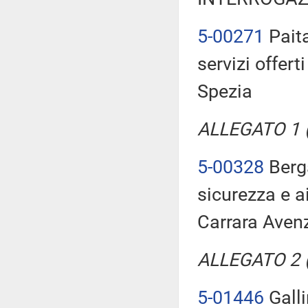
5-00271
Paita
servizi offert
Spezia
ALLEGATO 1 (T
5-00328
Berga
sicurezza e ai
Carrara Aven
ALLEGATO 2 (T
5-01446
Galli