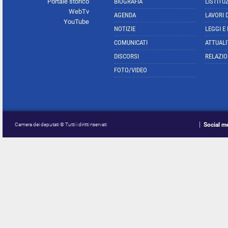
Portale storico
BIOGRAFIA
L'ISTITU
WebTv
AGENDA
LAVORI 
YouTube
NOTIZIE
LEGGI E
COMUNICATI
ATTUALI
DISCORSI
RELAZIO
FOTO/VIDEO
Social m
Camera dei deputati © Tutti i diritti riservati