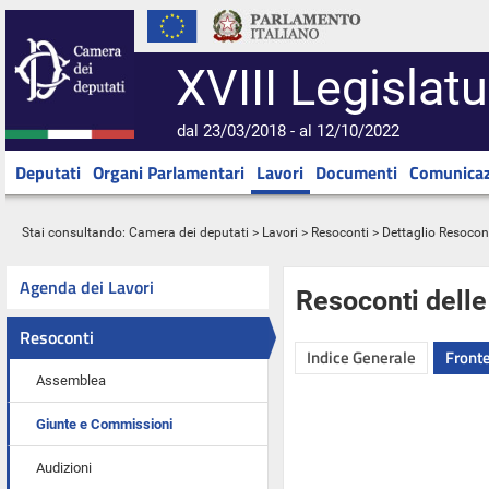
XVIII Legislatu
dal 23/03/2018 - al 12/10/2022
Deputati
Organi Parlamentari
Lavori
Documenti
Comunicaz
Stai consultando:
Camera dei deputati
>
Lavori
>
Resoconti
> Dettaglio Resocon
Agenda dei Lavori
Resoconti dell
Resoconti
Indice Generale
Fronte
Assemblea
Giunte e Commissioni
Audizioni