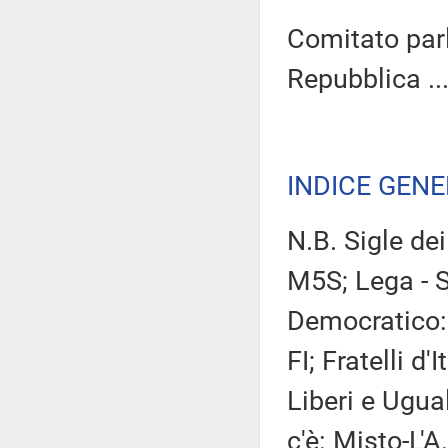
Comitato parl
Repubblica ...
INDICE GEN
N.B. Sigle de
M5S; Lega - S
Democratico: 
FI; Fratelli d'
Liberi e Ugual
c'è: Misto-L'