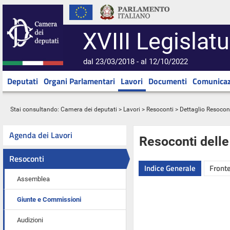
XVIII Legislatu
dal 23/03/2018 - al 12/10/2022
Deputati
Organi Parlamentari
Lavori
Documenti
Comunicaz
Stai consultando:
Camera dei deputati
>
Lavori
>
Resoconti
> Dettaglio Resocon
Agenda dei Lavori
Resoconti dell
Resoconti
Indice Generale
Fronte
Assemblea
Giunte e Commissioni
Audizioni