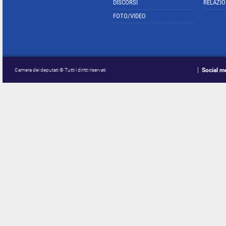
DISCORSI
RELAZIO
FOTO/VIDEO
Social m
Camera dei deputati © Tutti i diritti riservati