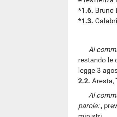
e resilienza 
*1.6.
Bruno 
*1.3.
Calabri
Al comma
restando le 
legge 3 agos
2.2.
Aresta, 
Al comma 
parole:
, pre
ministri.