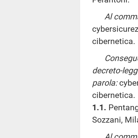
Al comma 
cybersicure
cibernetica.
Consegue
decreto-legge
parola:
cybe
cibernetica.
1.1.
Pentange
Sozzani, Mil
Al comma 