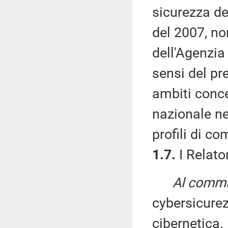
sicurezza de
del 2007, non
dell'Agenzia
sensi del pr
ambiti conce
nazionale ne
profili di c
1.7.
I Relator
Al comma 
cybersicure
cibernetica.