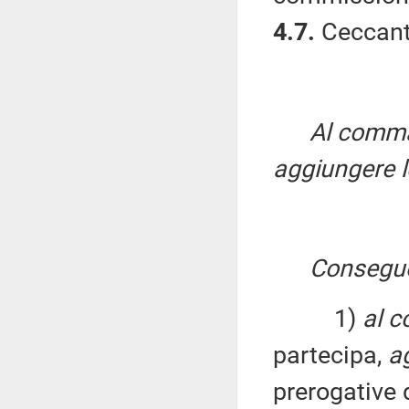
4.7.
Ceccanti
Al comma
aggiungere l
Conseguen
1)
al c
partecipa,
a
prerogative 