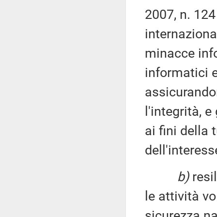
2007, n. 124 
internaziona
minacce info
informatici 
assicurandon
l'integrità, 
ai fini della
dell'interes
b)
resi
le attività v
sicurezza naz