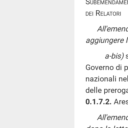
Subemendamen
dei Relatori
All'emen
aggiungere l
a-bis)
s
Governo di p
nazionali nel
delle prerog
0.1.7.2.
Ares
All'emen