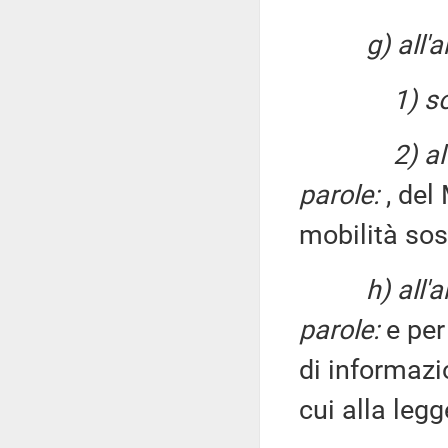
g) all'
1) s
2) a
parole:
, del 
mobilità sos
h) all'
parole:
e per
di informazi
cui alla leg