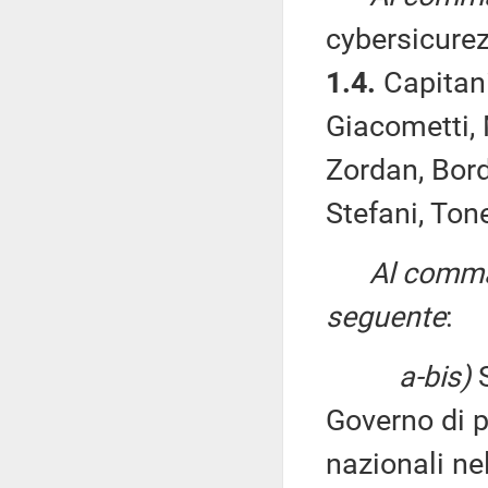
cybersicure
1.4.
Capitani
Giacometti, 
Zordan, Bordo
Stefani, Tonel
Al comma 
seguente
:
a-bis)
S
Governo di p
nazionali nel