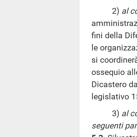
2)
al c
amministraz
fini della D
le organizza
si coordinerà
ossequio all
Dicastero da
legislativo 
3)
al c
seguenti par