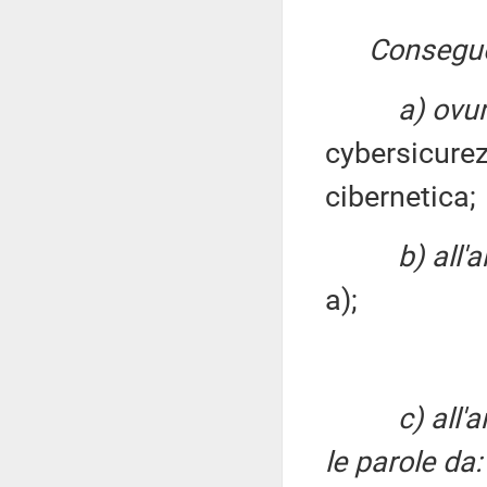
Consegu
a) ovun
cybersicure
cibernetica;
b) all'
a);
c) all'
le parole da: