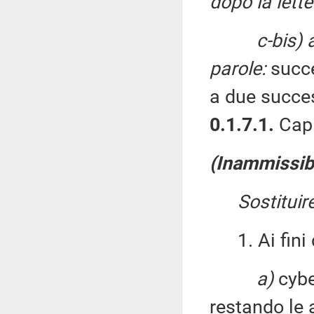
dopo la lette
c-bis) 
parole:
succe
a due succes
0.1.7.1.
Capi
(Inammissibi
Sostituir
1. Ai fini d
a)
cyber
restando le a