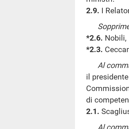
2.9.
I Relator
Sopprime
*2.6.
Nobili,
*2.3.
Ceccant
Al comma 
il presiden
Commissioni 
di competen
2.1.
Scaglius
Al comma 