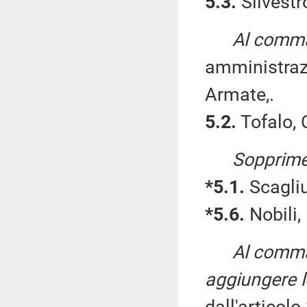
5.3.
Silvestro
Al comma
amministraz
Armate,.
5.2.
Tofalo, 
Sopprime
*5.1.
Scagliu
*5.6.
Nobili,
Al comma
aggiungere l