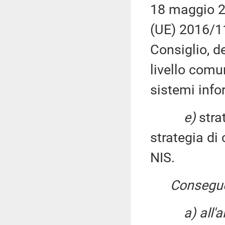
18 maggio 20
(UE) 2016/1
Consiglio, d
livello comun
sistemi info
e)
stra
strategia di 
NIS.
Consegu
a) all'a