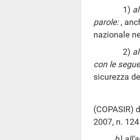
1)
al
parole:
, anch
nazionale ne
2)
al
con le segue
sicurezza de
(COPASIR) di
2007, n. 124
b) all'a