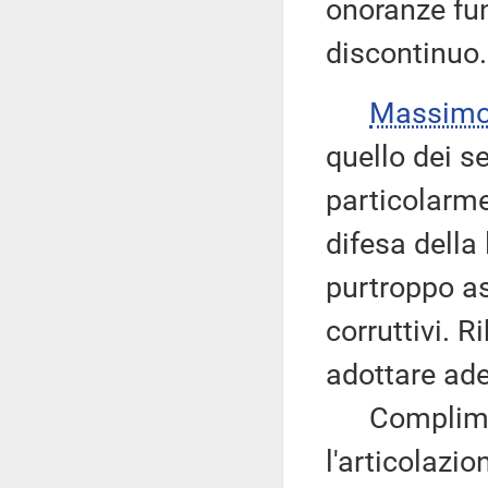
onoranze fune
discontinuo.
Massimo
quello dei s
particolarm
difesa della
purtroppo as
corruttivi. R
adottare ade
Compliment
l'articolazio