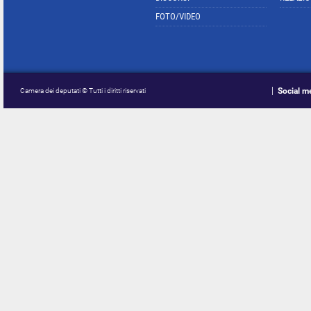
FOTO/VIDEO
Social m
Camera dei deputati © Tutti i diritti riservati