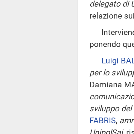
delegato di 
relazione su
Interviene,
ponendo que
Luigi BA
per lo svilu
Damiana M
comunicazio
sviluppo del
FABRIS
,
amm
UnipolSai,
ri