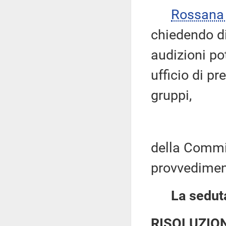
Rossana
chiedendo di
audizioni po
ufficio di pr
gruppi,
della Commis
provvediment
La seduta
RISOLUZIO