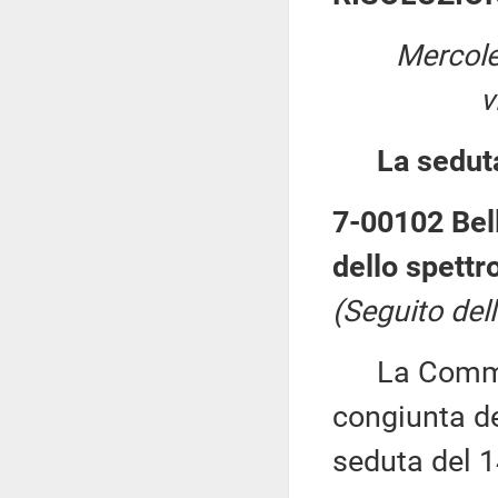
Mercole
v
La sedut
7-00102 Bell
dello spettro
(Seguito del
La Commiss
congiunta del
seduta del 1