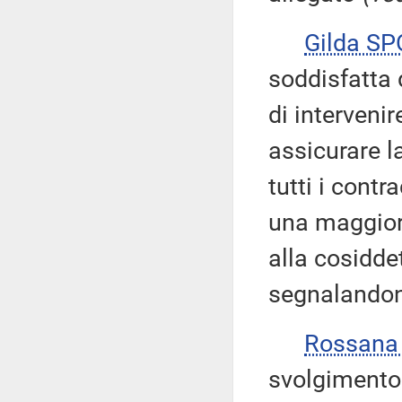
Gilda S
soddisfatta 
di intervenir
assicurare l
tutti i contr
una maggiore
alla cosiddet
segnalandone
Rossana
svolgimento 