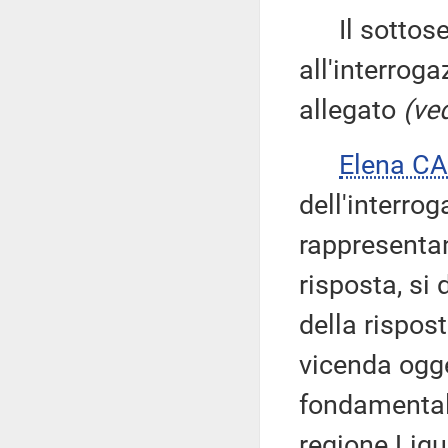
Il sottose
all'interroga
allegato
(ved
Elena C
dell'interrog
rappresentan
risposta, si
della rispos
vicenda ogge
fondamentalm
regione Ligu