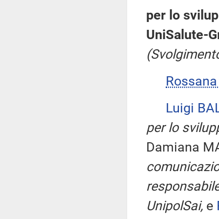
per lo svilu
UniSalute-G
(Svolgimento
Rossana
Luigi BA
per lo svilu
Damiana M
comunicazio
responsabile 
UnipolSai,
e