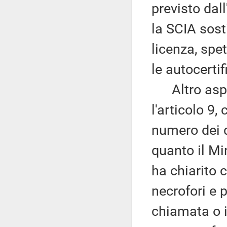
previsto dal
la SCIA sost
licenza, spe
le autocerti
Altro aspett
l'articolo 9
numero dei d
quanto il Min
ha chiarito 
necrofori e 
chiamata o in