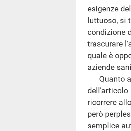
esigenze del
luttuoso, si
condizione d
trascurare l'
quale è oppo
aziende sanit
Quanto ai ri
dell'articolo 
ricorrere al
però perples
semplice aut