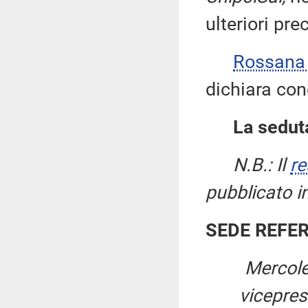
ulteriori pre
Rossana
dichiara con
La seduta
N.B.: Il
re
pubblicato i
SEDE REFE
Mercole
vicepre