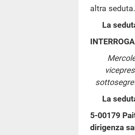
altra seduta
La seduta
INTERROGA
Mercole
vicepre
sottosegret
La sedut
5-00179 Pait
dirigenza sa