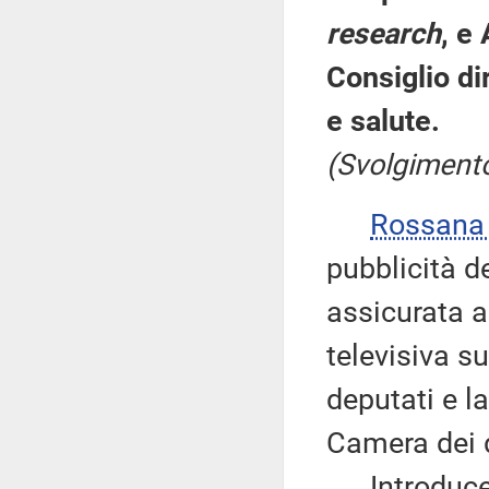
research
, e
Consiglio di
e salute.
(Svolgimento
Rossana
pubblicità d
assicurata a
televisiva s
deputati e l
Camera dei 
Introduce, 