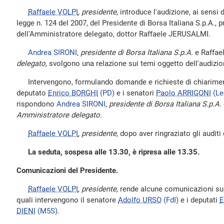
Raffaele VOLPI
,
presidente,
introduce l'audizione, ai sensi 
legge n. 124 del 2007, del Presidente di Borsa Italiana S.p.A., 
dell'Amministratore delegato, dottor Raffaele JERUSALMI.
Andrea SIRONI
,
presidente di Borsa Italiana S.p.A.
e Raffa
delegato,
svolgono una relazione sui temi oggetto dell'audizio
Intervengono, formulando domande e richieste di chiarimen
deputato
Enrico BORGHI
(PD)
e i senatori
Paolo ARRIGONI
(Le
rispondono
Andrea SIRONI
,
presidente di Borsa Italiana S.p.A.
Amministratore delegato
.
Raffaele VOLPI
,
presidente,
dopo aver ringraziato gli auditi
La seduta, sospesa alle 13.30, è ripresa alle 13.35.
Comunicazioni del Presidente.
Raffaele VOLPI
,
presidente,
rende alcune comunicazioni sull
quali intervengono il senatore
Adolfo URSO
(FdI)
e i deputati
E
DIENI
(M5S)
.