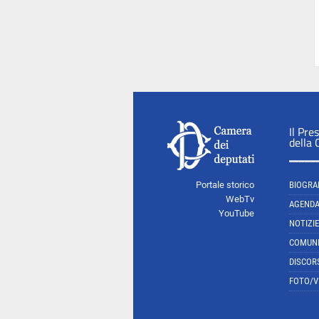
Il Pre
della
Portale storico
BIOGRA
WebTv
AGEND
YouTube
NOTIZIE
COMUNI
DISCOR
FOTO/V