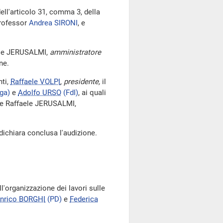
dell'articolo 31, comma 3, della
professor
Andrea SIRONI
, e
ele JERUSALMI,
amministratore
ne.
ti,
Raffaele VOLPI
,
presidente,
il
ga)
e
Adolfo URSO
(FdI)
, ai quali
e Raffaele JERUSALMI,
 dichiara conclusa l'audizione.
'organizzazione dei lavori sulle
nrico BORGHI
(PD)
e
Federica