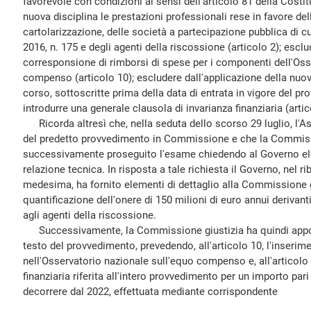
favorevole con condizioni ai sensi dell'articolo 81 della Costit
nuova disciplina le prestazioni professionali rese in favore del
cartolarizzazione, delle società a partecipazione pubblica di c
2016, n. 175 e degli agenti della riscossione (articolo 2); esc
corresponsione di rimborsi di spese per i componenti dell'Oss
compenso (articolo 10); escludere dall'applicazione della nuov
corso, sottoscritte prima della data di entrata in vigore del pr
introdurre una generale clausola di invarianza finanziaria (artic
Ricorda altresì che, nella seduta dello scorso 29 luglio, l'As
del predetto provvedimento in Commissione e che la Commiss
successivamente proseguito l'esame chiedendo al Governo elem
relazione tecnica. In risposta a tale richiesta il Governo, nel ri
medesima, ha fornito elementi di dettaglio alla Commissione gi
quantificazione dell'onere di 150 milioni di euro annui derivanti
agli agenti della riscossione.
Successivamente, la Commissione giustizia ha quindi apporta
testo del provvedimento, prevedendo, all'articolo 10, l'inserime
nell'Osservatorio nazionale sull'equo compenso e, all'articolo
finanziaria riferita all'intero provvedimento per un importo pari
decorrere dal 2022, effettuata mediante corrispondente