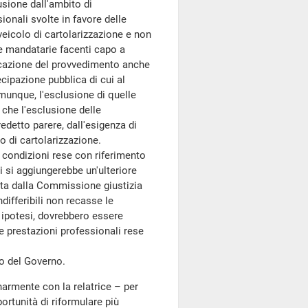
lusione dall'ambito di
ionali svolte in favore delle
veicolo di cartolarizzazione e non
le mandatarie facenti capo a
licazione del provvedimento anche
ecipazione pubblica di cui al
munque, l'esclusione di quelle
 che l'esclusione delle
edetto parere, dall'esigenza di
 di cartolarizzazione.
 condizioni rese con riferimento
ui si aggiungerebbe un'ulteriore
tta dalla Commissione giustizia
ndifferibili non recasse le
e ipotesi, dovrebbero essere
e prestazioni professionali rese
so del Governo.
armente con la relatrice – per
ortunità di riformulare più