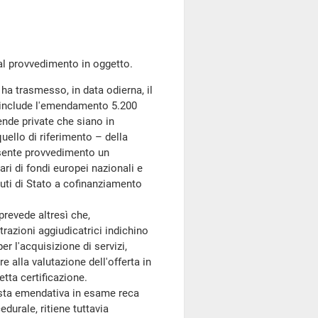
l provvedimento in oggetto.
ha trasmesso, in data odierna, il
, include l'emendamento 5.200
ende private che siano in
ello di riferimento – della
presente provvedimento un
ari di fondi europei nazionali e
aiuti di Stato a cofinanziamento
revede altresì che,
razioni aggiudicatrici indichino
per l'acquisizione di servizi,
re alla valutazione dell'offerta in
tta certificazione.
sta emendativa in esame reca
durale, ritiene tuttavia