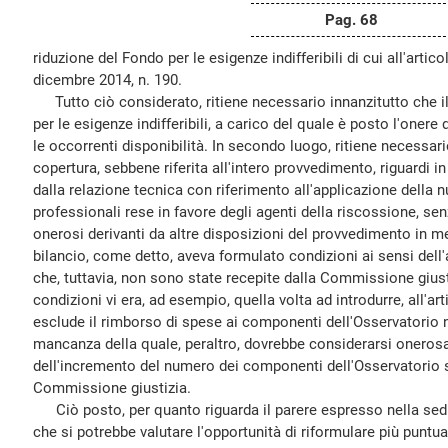
Pag. 68
riduzione del Fondo per le esigenze indifferibili di cui all'arti
dicembre 2014, n. 190.
Tutto ciò considerato, ritiene necessario innanzitutto che il
per le esigenze indifferibili, a carico del quale è posto l'onere 
le occorrenti disponibilità. In secondo luogo, ritiene necessar
copertura, sebbene riferita all'intero provvedimento, riguardi in 
dalla relazione tecnica con riferimento all'applicazione della n
professionali rese in favore degli agenti della riscossione, senz
onerosi derivanti da altre disposizioni del provvedimento in m
bilancio, come detto, aveva formulato condizioni ai sensi dell'
che, tuttavia, non sono state recepite dalla Commissione giust
condizioni vi era, ad esempio, quella volta ad introdurre, all'a
esclude il rimborso di spese ai componenti dell'Osservatorio
mancanza della quale, peraltro, dovrebbe considerarsi onerosa
dell'incremento del numero dei componenti dell'Osservatorio s
Commissione giustizia.
Ciò posto, per quanto riguarda il parere espresso nella sedut
che si potrebbe valutare l'opportunità di riformulare più puntua