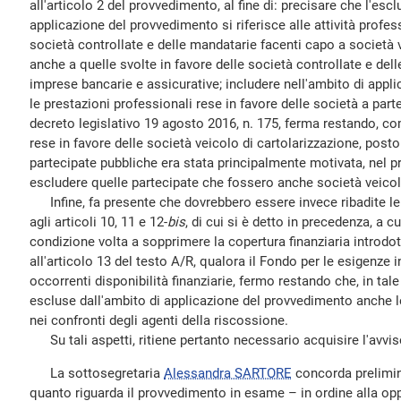
all'articolo 2 del provvedimento, al fine di: precisare che l'esc
applicazione del provvedimento si riferisce alle attività profess
società controllate e delle mandatarie facenti capo a società 
anche a quelle svolte in favore delle società controllate e del
imprese bancarie e assicurative; includere nell'ambito di app
le prestazioni professionali rese in favore delle società a part
decreto legislativo 19 agosto 2016, n. 175, ferma restando, co
rese in favore delle società veicolo di cartolarizzazione, posto
partecipate pubbliche era stata principalmente motivata, nel pr
escludere quelle partecipate che fossero anche società veicolo
Infine, fa presente che dovrebbero essere invece ribadite le
agli articoli 10, 11 e 12-
bis
, di cui si è detto in precedenza, a c
condizione volta a sopprimere la copertura finanziaria introdo
all'articolo 13 del testo A/R, qualora il Fondo per le esigenze i
occorrenti disponibilità finanziarie, fermo restando che, in tal
escluse dall'ambito di applicazione del provvedimento anche l
nei confronti degli agenti della riscossione.
Su tali aspetti, ritiene pertanto necessario acquisire l'avvi
La sottosegretaria
Alessandra SARTORE
concorda prelimin
quanto riguarda il provvedimento in esame – in ordine alla opp