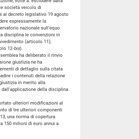
uzione, volte a: escludere dalla
le società veicolo di
ui al decreto legislativo 19 agosto
ludere espressamente la
ervatorio nazionale sull'equo
a disciplina le convenzioni in
ovvedimento (articolo 11);
olo 12-
bis
).
semblea ha deliberato il rinvio
ione giustizia ne ha
enti di dettaglio sulla citata
badire i contenuti della relazione
ustizia in merito alla
 dall'applicazione della disciplina
to ulteriori modificazioni al
nto di tre ulteriori componenti
 13, una norma di copertura
 a 150 milioni di euro annui a