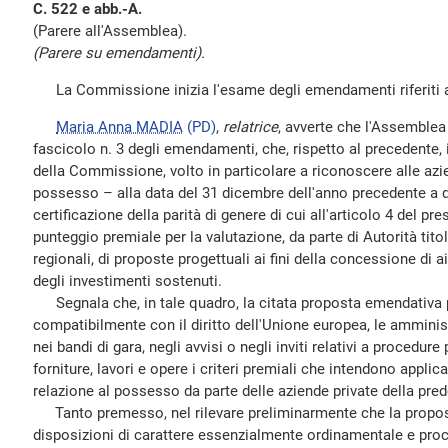
C. 522 e abb.-A.
(Parere all'Assemblea).
(Parere su emendamenti).
La Commissione inizia l'esame degli emendamenti riferiti a
Maria Anna MADIA
(PD)
,
relatrice
, avverte che l'Assemblea 
fascicolo n. 3 degli emendamenti, che, rispetto al precedente
della Commissione, volto in particolare a riconoscere alle azi
possesso – alla data del 31 dicembre dell'anno precedente a qu
certificazione della parità di genere di cui all'articolo 4 del 
punteggio premiale per la valutazione, da parte di Autorità titol
regionali, di proposte progettuali ai fini della concessione di 
degli investimenti sostenuti.
Segnala che, in tale quadro, la citata proposta emendativa p
compatibilmente con il diritto dell'Unione europea, le amminist
nei bandi di gara, negli avvisi o negli inviti relativi a procedure 
forniture, lavori e opere i criteri premiali che intendono applica
relazione al possesso da parte delle aziende private della prede
Tanto premesso, nel rilevare preliminarmente che la propo
disposizioni di carattere essenzialmente ordinamentale e proce