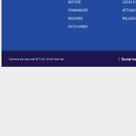
NOTIZIE
LEGGI E
COMUNICATI
ATTUALI
DISCORSI
RELAZIO
FOTO/VIDEO
Social m
Camera dei deputati © Tutti i diritti riservati