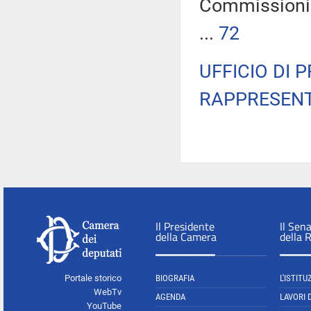
Commissioni r
...
72
UFFICIO DI 
RAPPRESENT
Il Presidente
Il Sen
della Camera
della 
Portale storico
BIOGRAFIA
L'ISTITU
WebTv
AGENDA
LAVORI 
YouTube