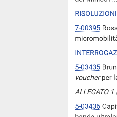
RISOLUZIONI
7-00395
Rosso
micromobilità
INTERROGAZ
5-03435
Bruno
voucher
per l
ALLEGATO 1 (T
5-03436
Capit
banda ultrala