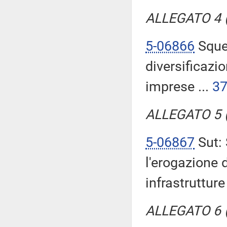
ALLEGATO 4 (T
5-06866
Squer
diversificazi
imprese ...
3
ALLEGATO 5 (T
5-06867
Sut: 
l'erogazione d
infrastrutture 
ALLEGATO 6 (T