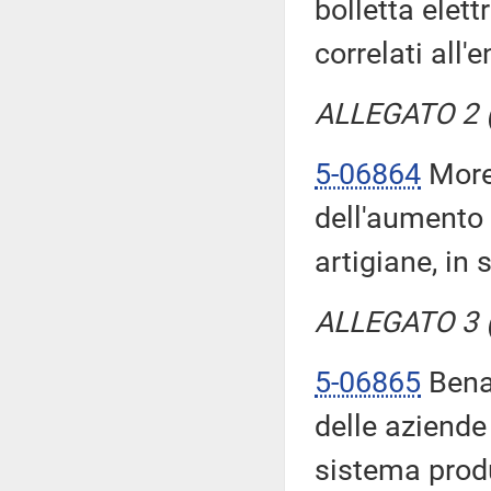
bolletta elet
correlati all'e
ALLEGATO 2 (T
5-06864
Moret
dell'aumento 
artigiane, in 
ALLEGATO 3 (T
5-06865
Benam
delle aziende
sistema produ