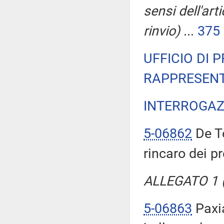
sensi dell'ar
rinvio)
...
375
UFFICIO DI 
RAPPRESENT
INTERROGAZ
5-06862
De To
rincaro dei pr
ALLEGATO 1 (T
5-06863
Paxia