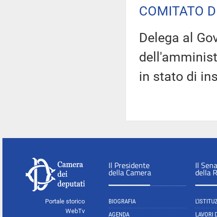
COMITATO D
Delega al Gov
dell'amminist
in stato di i
Il Presidente
Il Sen
della Camera
della 
Portale storico
BIOGRAFIA
L'ISTITU
WebTv
AGENDA
LAVORI 