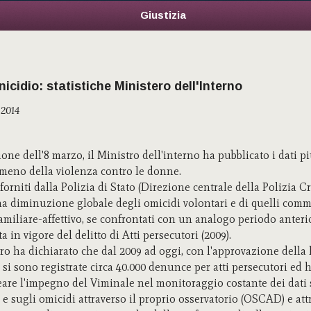
Giustizia
cidio: statistiche Ministero dell'Interno
 2014
ione dell'8 marzo, il Ministro dell'interno ha pubblicato i dati p
meno della violenza contro le donne.
 forniti dalla Polizia di Stato (Direzione centrale della Polizia C
na diminuzione globale degli omicidi volontari e di quelli comm
amiliare-affettivo, se confrontati con un analogo periodo anteri
ta in vigore del delitto di Atti persecutori (2009).
tro ha dichiarato che dal 2009 ad oggi, con l'approvazione della 
, si sono registrate circa 40.000 denunce per atti persecutori ed 
eare l'impegno del Viminale nel monitoraggio costante dei dati 
 e sugli omicidi attraverso il proprio osservatorio (OSCAD) e att