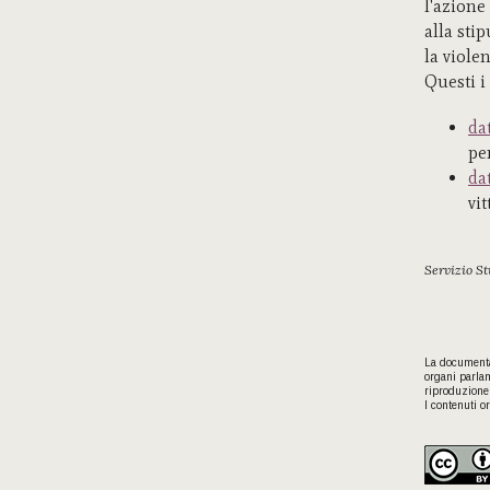
l'azione 
alla stip
la viole
Questi i
da
pe
da
vi
Servizio S
La documentaz
organi parlam
riproduzione 
I contenuti or