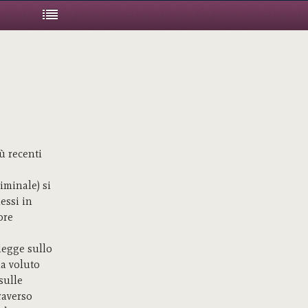
iù recenti
riminale) si
essi in
ore
legge sullo
ha voluto
sulle
raverso