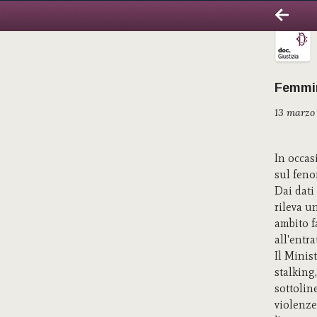
Femmini
13 marzo
In occas
sul feno
Dai dati
rileva u
ambito f
all'entra
Il Minis
stalking
sottolin
violenze