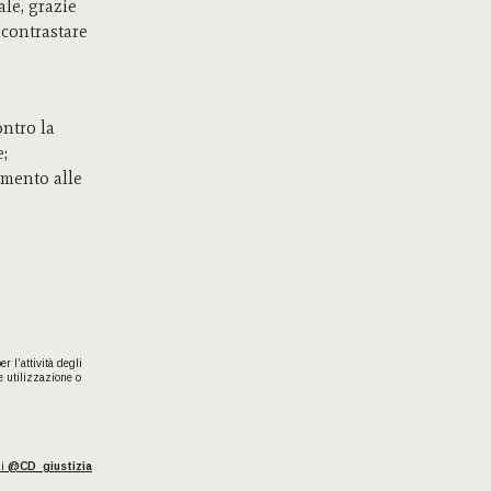
ale, grazie
i contrastare
ontro la
e;
rimento alle
 l'attività degli
e utilizzazione o
ui
@CD_giustizia