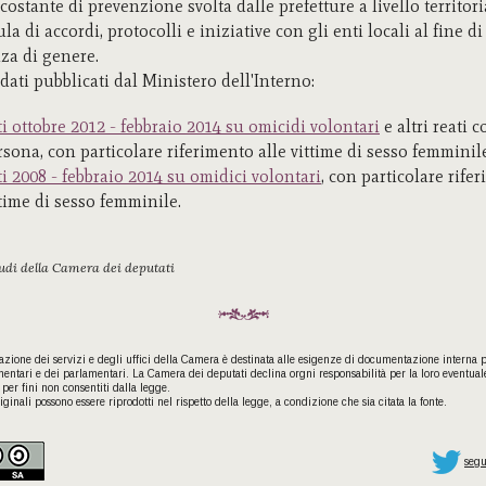
costante di prevenzione svolta dalle prefetture a livello territori
ula di accordi, protocolli e iniziative con gli enti locali al fine d
nza di genere.
 dati pubblicati dal Ministero dell'Interno:
ti ottobre 2012 - febbraio 2014 su omicidi volontari
e altri reati c
rsona, con particolare riferimento alle vittime di sesso femminil
ti 2008 - febbraio 2014 su omidici volontari
, con particolare rife
ttime di sesso femminile.
tudi della Camera dei deputati
ione dei servizi e degli uffici della Camera è destinata alle esigenze di documentazione interna per
entari e dei parlamentari. La Camera dei deputati declina orgni responsabilità per la loro eventual
per fini non consentiti dalla legge.
iginali possono essere riprodotti nel rispetto della legge, a condizione che sia citata la fonte.
seg