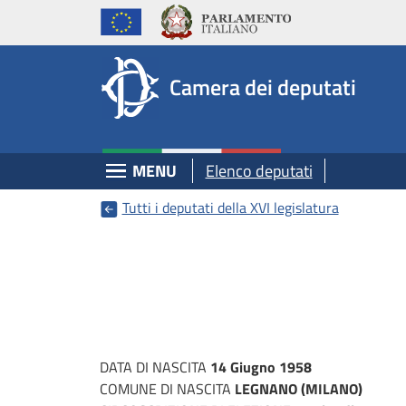
Deputati, Camera dei Deputati -
Navigazione pagine di servizio
Salta al contenuto principale
Salta al menu di navigazione
Fine pagina
Salta al contenuto principale
Salta al menu di navigazione
Vai a inizio pagina
Camera dei deputati
Espandi
MENU
Elenco deputati
Tutti i deputati della XVI legislatura
DATA DI NASCITA
14 Giugno 1958
COMUNE DI NASCITA
LEGNANO (MILANO)