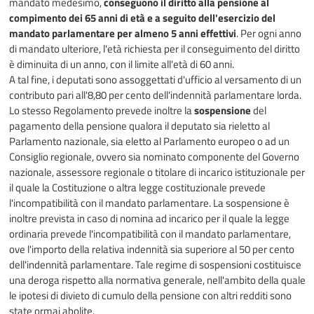
mandato medesimo,
conseguono il diritto alla pensione al
compimento dei 65 anni di età e a seguito dell'esercizio del
mandato parlamentare per almeno 5 anni effettivi
. Per ogni anno
di mandato ulteriore, l'età richiesta per il conseguimento del diritto
è diminuita di un anno, con il limite all'età di 60 anni.
A tal fine, i deputati sono assoggettati d'ufficio al versamento di un
contributo pari all'8,80 per cento dell'indennità parlamentare lorda.
Lo stesso Regolamento prevede inoltre la
sospensione
del
pagamento della pensione qualora il deputato sia rieletto al
Parlamento nazionale, sia eletto al Parlamento europeo o ad un
Consiglio regionale, ovvero sia nominato componente del Governo
nazionale, assessore regionale o titolare di incarico istituzionale per
il quale la Costituzione o altra legge costituzionale prevede
l'incompatibilità con il mandato parlamentare. La sospensione è
inoltre prevista in caso di nomina ad incarico per il quale la legge
ordinaria prevede l'incompatibilità con il mandato parlamentare,
ove l'importo della relativa indennità sia superiore al 50 per cento
dell'indennità parlamentare. Tale regime di sospensioni costituisce
una deroga rispetto alla normativa generale, nell'ambito della quale
le ipotesi di divieto di cumulo della pensione con altri redditi sono
state ormai abolite.