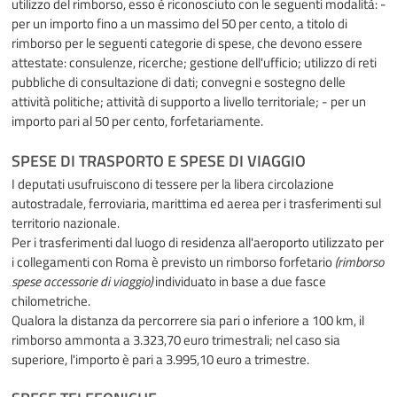
utilizzo del rimborso, esso è riconosciuto con le seguenti modalità: -
per un importo fino a un massimo del 50 per cento, a titolo di
rimborso per le seguenti categorie di spese, che devono essere
attestate: consulenze, ricerche; gestione dell'ufficio; utilizzo di reti
pubbliche di consultazione di dati; convegni e sostegno delle
attività politiche; attività di supporto a livello territoriale; - per un
importo pari al 50 per cento, forfetariamente.
SPESE DI TRASPORTO E SPESE DI VIAGGIO
I deputati usufruiscono di tessere per la libera circolazione
autostradale, ferroviaria, marittima ed aerea per i trasferimenti sul
territorio nazionale.
Per i trasferimenti dal luogo di residenza all'aeroporto utilizzato per
i collegamenti con Roma è previsto un rimborso forfetario
(rimborso
spese accessorie di viaggio)
individuato in base a due fasce
chilometriche.
Qualora la distanza da percorrere sia pari o inferiore a 100 km, il
rimborso ammonta a 3.323,70 euro trimestrali; nel caso sia
superiore, l'importo è pari a 3.995,10 euro a trimestre.