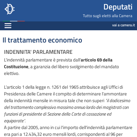
Deputati, Camera dei Deputati -
Navigazione pagine di servizio
Salta al contenuto principale
Salta al menu di navigazione
Fine pagina
Salta al contenuto principale
Salta al menu di navigazione
Vai a inizio pagina
Deputati
Tutto sugli eletti alla Camera
Espandi
vai a camera.it
Il trattamento economico
INDENNITA' PARLAMENTARE
L'indennità parlamentare è prevista dall'
articolo 69 della
Costituzione
, a garanzia del libero svolgimento del mandato
elettivo.
L'articolo 1 della legge n. 1261 del 1965 attribuisce agli Uffici di
Presidenza delle Camere il compito di determinare l'ammontare
della indennità mensile in misura tale che non superi
"il dodicesimo
del trattamento complessivo massimo annuo lordo dei magistrati con
funzioni di presidente di Sezione della Corte di cassazione ed
equiparate".
A partire dal 2005, anno in cui l'importo dell'indennità parlamentare
era pari a 12.434,32 euro mensili lordi, corrispondenti al 96 per