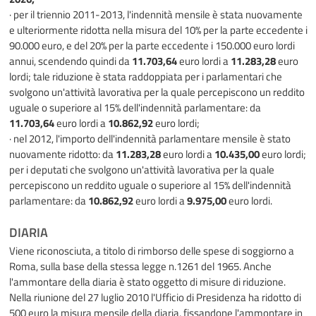
· per il triennio 2011-2013, l'indennità mensile è stata nuovamente
e ulteriormente ridotta nella misura del 10% per la parte eccedente i
90.000 euro, e del 20% per la parte eccedente i 150.000 euro lordi
annui, scendendo quindi da
11.703,64
euro lordi a
11.283,28
euro
lordi; tale riduzione è stata raddoppiata per i parlamentari che
svolgono un'attività lavorativa per la quale percepiscono un reddito
uguale o superiore al 15% dell'indennità parlamentare: da
11.703,64
euro lordi a
10.862,92
euro lordi;
· nel 2012, l'importo dell'indennità parlamentare mensile è stato
nuovamente ridotto: da
11.283,28
euro lordi a
10.435,00
euro lordi;
per i deputati che svolgono un'attività lavorativa per la quale
percepiscono un reddito uguale o superiore al 15% dell'indennità
parlamentare: da
10.862,92
euro lordi a
9.975,00
euro lordi.
DIARIA
Viene riconosciuta, a titolo di rimborso delle spese di soggiorno a
Roma, sulla base della stessa legge n.1261 del 1965. Anche
l'ammontare della diaria è stato oggetto di misure di riduzione.
Nella riunione del 27 luglio 2010 l'Ufficio di Presidenza ha ridotto di
500 euro la misura mensile della diaria, fissandone l'ammontare in