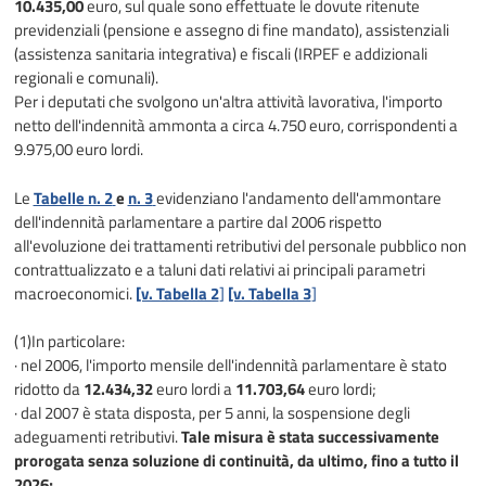
10.435,00
euro, sul quale sono effettuate le dovute ritenute
previdenziali (pensione e assegno di fine mandato), assistenziali
(assistenza sanitaria integrativa) e fiscali (IRPEF e addizionali
regionali e comunali).
Per i deputati che svolgono un'altra attività lavorativa, l'importo
netto dell'indennità ammonta a circa 4.750 euro, corrispondenti a
9.975,00 euro lordi.
Le
Tabelle n. 2
e
n. 3
evidenziano l'andamento dell'ammontare
dell'indennità parlamentare a partire dal 2006 rispetto
all'evoluzione dei trattamenti retributivi del personale pubblico non
contrattualizzato e a taluni dati relativi ai principali parametri
macroeconomici.
[v. Tabella 2
]
[v. Tabella 3
]
(1)In particolare:
· nel 2006, l'importo mensile dell'indennità parlamentare è stato
ridotto da
12.434,32
euro lordi a
11.703,64
euro lordi;
· dal 2007 è stata disposta, per 5 anni, la sospensione degli
adeguamenti retributivi.
Tale misura è stata successivamente
prorogata senza soluzione di continuità, da ultimo, fino a tutto il
2026;