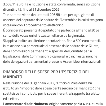
3.503,11 euro. Tale riduzione è stata confermata, senza soluzione
di continuità, fino al 31 dicembre 2026.
Tale somma viene decurtata di 206,58 euro per ogni giorno di
assenza del deputato dalle sedute dell'Assemblea in cui si svolgono
votazioni con il procedimento elettronico.
È considerato presente il deputato che partecipa almeno al 30 per
cento delle votazioni effettuate nell'arco della giornata.
Si applica inoltre un'ulteriore decurtazione, fino a 500 euro mensili,
in relazione alla percentuale di assenze dalle sedute delle Giunte,
delle Commissioni permanenti e speciali, del Comitato per la
legislazione, delle Commissioni bicamerali e d'inchiesta, nonché
delle delegazioni parlamentari presso le Assemblee internazionali.
RIMBORSO DELLE SPESE PER L'ESERCIZIO DEL
MANDATO
Nella riunione del 30 gennaio 2012, l'Ufficio di Presidenza ha
istituito un "rimborso delle spese per l'esercizio del mandato", che
sostituisce il contributo per le spese inerenti al rapporto tra eletto
ed elettori.
L'ammontare di tale
rimborso
, originariamente pari a 4.190 euro (la