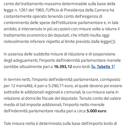
cento del trattamento massimo determinabile sulla base della
legge n. 1261 del 1965, l'Ufficio di Presidenza della Camera ha
costantemente operato tenendo conto dell'esigenza di
contenimento delle spese dell'Istituzione parlamentare e, in tale
ambito, è intervenuto in più occasioni con misure volte a ridurre il
trattamento economico dei deputati, che infatti risulta oggi
notevolmente inferiore rispetto al limite previsto dalla legge(
1
).
In assenza delle suddette misure di riduzione e di sospensione
degli adeguamenti, l'importo dell'indennità parlamentare mensile
sarebbe attualmente pari a
16.393,12
euro lordi.
[v. Tabella 1
]
In termini netti, l'importo dell'indennità parlamentare, corrisposto
per 12 mensilità, è pari a 5.290,71 euro, al quale devono poi essere
sottratte le addizionali regionali e comunali, la cui misura varia in
relazione al domicilio fiscale del deputato. Tenuto conto del valore
medio di tali imposte addizionali, l'importo netto mensile
dell'indennità parlamentare risulta pari a circa
5.000 euro
.
Tale misura netta è determinata sulla base dell'importo lordo di