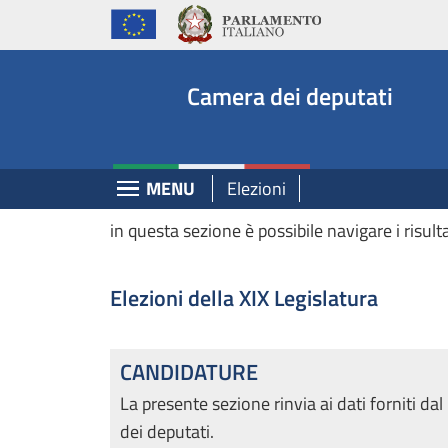
Deputati, Camera dei Deputati -
Navigazione pagine di servizio
Salta al contenuto principale
Salta al menu di navigazione
Fine pagina
Salta al contenuto principale
Salta al menu di navigazione
Vai a inizio pagina
Camera dei deputati
Espandi
MENU
Elezioni
in questa sezione è possibile navigare i risult
Elezioni della XIX Legislatura
CANDIDATURE
La presente sezione rinvia ai dati forniti da
dei deputati.