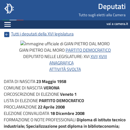
Deputati, Camera dei Deputati -
Navigazione pagine di servizio
Salta al contenuto principale
Salta al menu di navigazione
Fine pagina
Salta al contenuto principale
Salta al menu di navigazione
Vai a inizio pagina
Deputati
Tutto sugli eletti alla Camera
Espandi
vai a camera.it
Tutti i deputati della XVI legislatura
GIAN PIETRO DAL MORO
PARTITO DEMOCRATICO
DEPUTATO NELLE LEGISLATURE:
XVI
XVII
XVIII
ANAGRAFICA
ATTIVITÀ SVOLTA
DATA DI NASCITA
23 Maggio 1958
COMUNE DI NASCITA
VERONA
CIRCOSCRIZIONE DI ELEZIONE
Veneto 1
LISTA DI ELEZIONE
PARTITO DEMOCRATICO
PROCLAMAZIONE
22 Aprile 2008
ELEZIONE CONVALIDATA
18 Dicembre 2008
FORMAZIONE O NOTE PROFESSIONALI
Diploma di istituto tecnico
industriale; Specializzazione post diploma in biblioteconomia;