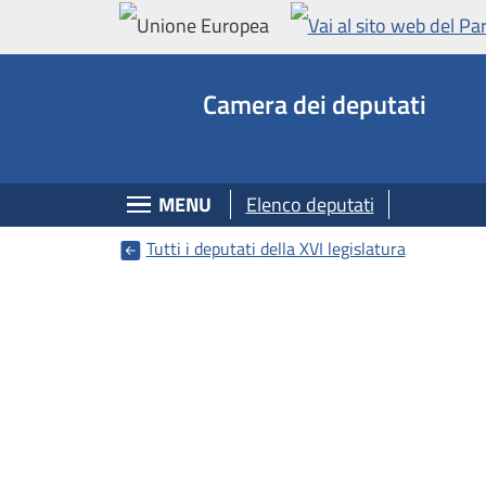
Deputati, Camera dei Deputati -
Navigazione pagine di servizio
Salta al contenuto principale
Salta al menu di navigazione
Fine pagina
Salta al contenuto principale
Salta al menu di navigazione
Vai a inizio pagina
Camera dei deputati
Espandi
MENU
Elenco deputati
Tutti i deputati della XVI legislatura