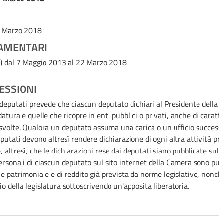
2 Marzo 2018
AMENTARI
)
dal 7 Maggio 2013 al 22 Marzo 2018
ESSIONI
i deputati prevede che ciascun deputato dichiari al Presidente della 
datura e quelle che ricopre in enti pubblici o privati, anche di cara
e svolte. Qualora un deputato assuma una carica o un ufficio succ
deputati devono altresì rendere dichiarazione di ogni altra attività 
e, altresì, che le dichiarazioni rese dai deputati siano pubblicate su
ersonali di ciascun deputato sul sito internet della Camera sono pub
e patrimoniale e di reddito già prevista da norme legislative, non
io della legislatura sottoscrivendo un'apposita liberatoria.