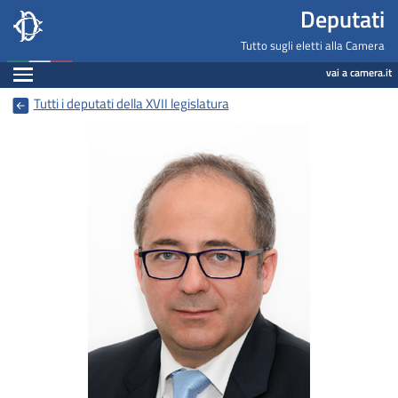
Deputati, Camera dei Deputati -
Navigazione pagine di servizio
Salta al contenuto principale
Salta al menu di navigazione
Fine pagina
Salta al contenuto principale
Salta al menu di navigazione
Vai a inizio pagina
Deputati
Tutto sugli eletti alla Camera
Espandi
vai a camera.it
Tutti i deputati della XVII legislatura