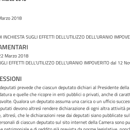
 Marzo 2018
INCHIESTA SUGLI EFFETTI DELL'UTILIZZO DELL'URANIO IMPOV
AMENTARI
 22 Marzo 2018
LI EFFETTI DELL'UTILIZZO DELL'URANIO IMPOVERITO
dal 12 N
ESSIONI
i deputati prevede che ciascun deputato dichiari al Presidente della 
datura e quelle che ricopre in enti pubblici o privati, anche di cara
e svolte. Qualora un deputato assuma una carica o un ufficio succ
deputati devono altresì rendere dichiarazione di ogni altra attività 
e, altresì, che le dichiarazioni rese dai deputati siano pubblicate su
ersonali di ciascun deputato sul sito internet della Camera sono pub
e patrimoniale e di reddito già prevista da norme legislative, non